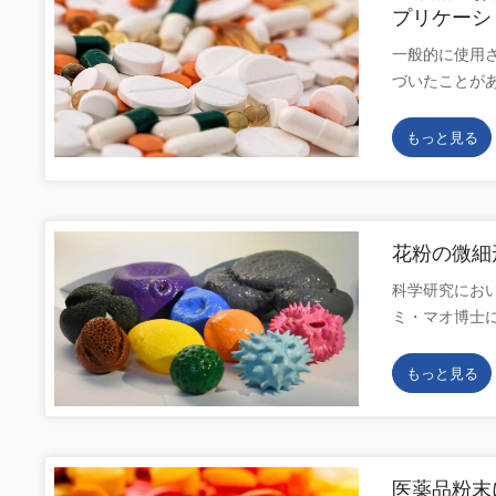
して放射状に
格子欠陥や不
プリケーシ
放射状扇形胚
の組成に関す
一般的に使用
さらにイネの
報が得られます。同
づいたことが
破壊され、デ
使用してサンゴ
剤として医薬
た。 図3 新
す。 CIQT
テアリン酸マ
グの利点を利
もっと見る
0.1 mol/
く使用されてい
うに、新米の
mg の重量を量
ム（C32H6
れ、反りの度
に接触すると
パク質膜の厚
も一般的に使用
一および複合
花粉の微細形
えています。
り、多くの場
科学研究にお
イ間の摩擦が
り、主に直鎖
ミ・マオ博士
品質管理が向
複雑な粒子の
がどの親植物
てのステアリ
かりと結合し
時。植物研究
性が高く、付
もっと見る
究によって示さ
らに興味深い
潤滑性が優れて
ほとんどが複
者の同行衣服
装置 V-So
果的に裏付け
ストし、材料の
動研究の再構
で、高度に自
医薬品粉末