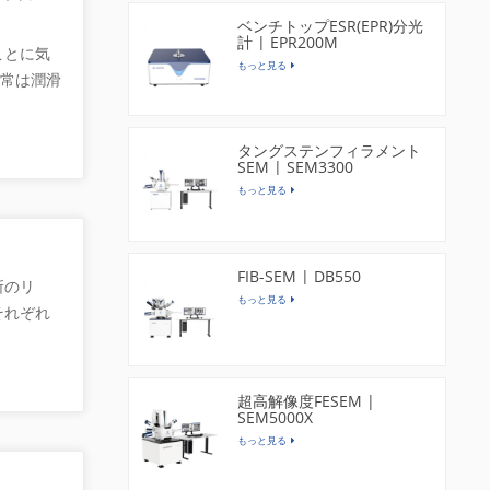
。新米の
び不純物
ベンチトップESR(EPR)分光
細構造形態
関する情
計 | EPR200M
ことに気
胞がより
R100 を
もっと見る
通常は潤滑
かりまし
供しま
うか? ス
メージン
採取され、
として広
わかるよ
 70
タングステンフィラメント
マグネシウ
の膜は破
SEM | SEM3300
ダーで、肌
表面タン
もっと見る
製造で最
胞には、単
滑性を備
体であ
ン
錠機のダ
をしてお
FIB-SEM | DB550
所のリ
一貫性と
みます。
もっと見る
それぞれ
滑剤とし
トとしっ
う。その
いほど極
ことが研
ます。さ
ります。
んぷん粒は
は、容疑
細孔径分析
超高解像度FESEM |
SEM5000X
事実を効
ス吸着をテ
もっと見る
、気候変
、正確
学研究で
 研究で