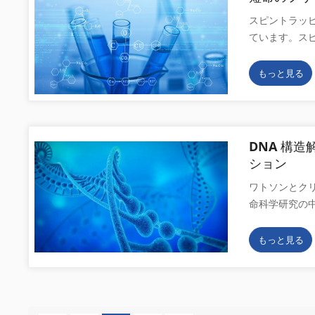
が、生体系の
ト分散液の走
スピントラッ
す。 一方、
精製と加工に
ています。ス
を検出できま
膨張能力を備
度、システムの
リーラジカルを
API、医薬
ります。した
プを追加した
もっと見る
大きいため、
択し、合理的に
加物を形成しま
的に結合し、
中心ラジカル
ることで、ラ
酸素です。 ヒ
1 スピンキャ
検出され、DM
ているスピン
DNA 構造解
付加物を形成し
MNP (2-メチ
ション
ン ラジカルの
DMPO (5,
ワトソンとクリ
ります。これは
そして、優れた
命科学研究の
高いためであ
ジカルを含む
生み出し、その
がスーパーオ
命である必要が
て、研究により
ルは捕捉され
もっと見る
れるスピン付加
す。G 四重鎖
には、DMPO
スピントラッ
在する。したが
捕捉したい場合
の構造と結合
される付加物の
quadrupl
あります。 単一