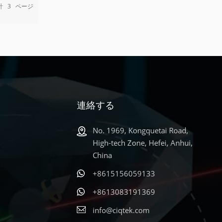
ための信頼
酸化して単
計
3
ページ
距離情報
検出でき
 DEER
いため、
剤の結合パ
EMPの
二量体の
、捕集剤
u(ピリジ
。ダイマー
級モノマ
、異なる配
連絡する
および
4]2 二量
No. 1969, Kongquetai Road,
 末端はテー
High-tech Zone, Hefei, Anhui,
イマー中の
China
は、
ーには追加の
+8615156059133
致してい
+8613083191369
を区別で
の対応するシ
info@ciqtek.com
 DEER