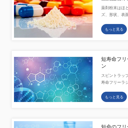
は、花粉は科
は、潤滑剤の
薬剤粉末はほ
かなどを理解す
も医薬品に大
ズ、形状、表
ー・ウィルソ
ウムは、粉砕
ラメータ。薬
ですが、これ
あります。 良
圧縮などの粉
す。花粉には
もっと見る
やその他の賦
に重要な役割
は、花粉を識別
と型の間の付
び有効性も、
は物理的な限
混合プロセス
表面積が大き
の装飾さえも
が保証されま
な画像を取得す
短寿命フリー
り、薬効の保
する必要があ
ン
つ効果的に検
き、当時の植
スピントラップ
医薬品粉末にお
最近、 研究者は
寿命フリーラ
粉末材料の実
ション SEM5
ジカル は、
るためのこの
テンフィラメント
つ原子または
に関するいく
もっと見る
形。3 つの細
分野の発展に
Sorb X8
方の極に到達し
した。しかし
機器であり、
では不安定であ
管理、プロセス
短寿命のフリ
およびポロシメト
短命のフリ