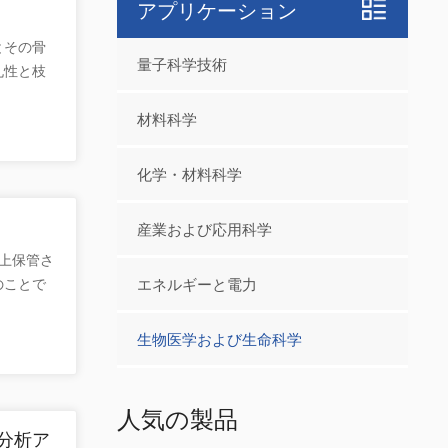
アプリケーション
とその骨
量子科学技術
孔性と枝
シナ海な
と呼ばれる
材料科学
構成され
3 を含
化学・材料科学
す。板床
、現代サン
産業および応用科学
であり、
上保管さ
。 電子常
のことで
エネルギーと電力
、可変磁場
的に熟成
よって機
ト走査電
す。 た
生物医学および生命科学
のか見て
 シグナル
新米と古
塩岩であ
米の胚乳細
海洋炭酸塩
人気の製品
同心円と
プル内の
分析ア