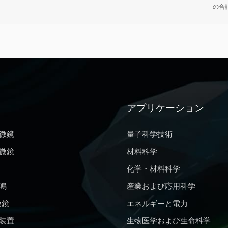
EPR (PDEPR) 法は、構造生物学および化学生物学における構造決定の
その検出原理は図 1 に示されています。単線形状態酸素は TEMP を
の合
の高いツールとして開発され、PDEPR 技術によってナノスケールでの
TEMPO ラジカルを形成することができ、これは電子常磁性体によって
G 四重鎖構造の研究では、部位特異的スピン標識 (SDSL) と組み合わせた
分析。TEMP は酸化されやすく、バックグラウンド信号が発生しやす
なる長さの G 四重鎖二量体を区別し、二量体に対する G 四重鎖結合
単線形酸素を検出する前に TEMP をテストする必要があります。 図1 T
にすることができます。DEER 技術を使用した異なる長さの G 四重鎖
の仕組み 表 1 一般的な O 中心ラジカル検出捕捉剤と溶媒の選択 2
のスピンラベルとして Cu(ピリジン)4 を使用すると、正方晶平面状の C
光触媒反応では、光が触媒に照射されると、価�
 G 四重鎖に共有結合し、2 つの常磁性 Cu2+ 間の距離が測定されました
ために、双極子間相互作用を検出することによって、π スタック G 四
れました。[Cu2+@A4] (TTLGGG) および [Cu2+@B4] (TLGGGG) は
アプリケーション
のオリゴヌクレオチドであり、L はリガンドを示します。[Cu2+@A4]2 
2 の DEER 結果を図 1 および図 2 に示します。 DEER 結果から、[Cu2+@A
微鏡
量子科学技術
体の平均距離がCu2+ -Cu2+ は dA=2.55 nm、G-quadruplex 3'
微鏡
材料科学
キングにより G-quadruplex ダイマーを形成し、G-quadruplex ダ
+ スピンラベルの gz 軸は平行に並んでいます。[Cu2+@A4]2 π 積層距離
化学・材料科学
2 ダイマーと比較して長い (dB-dA = 0.66 nm)。各 [Cu2+@B4] モノマ
鳴
産業および応用科学
ーが含まれていることが確認され、その結果は予想される距離と完全に一
て、DEER 技術による距離測定により、異なる長さの G 四重鎖二量体
微鏡
エネルギーと電力
 (A) [Cu2+@A4]2 二量体のパルス EPR 微分スペクトル (黒線) とそ
装置
生物医学および生命科学
(赤線) (34 GHz、19 K)。(B) バックグラウンド補正後、フィールド位置の