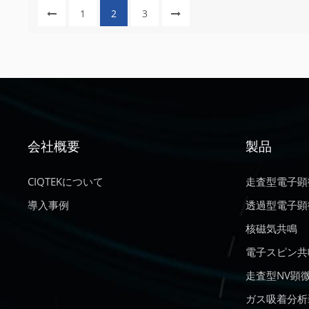
パルス双極子 
選択されます。
1
2
3
性が高く汎用性
一電子を含む 
を提供します。
ます。共鳴分光
技術により、異
対照実験として
ターンを明らか
一重項酸素検出
識別距離測定用
の添加時間 
ン)4 錯体が
形成を研究する
ーの α が測定さ
会社概要
製品
列を持つ 2 つ
[Cu2+@B4]
CIQTEKについて
走査型電子顕
体では、単一の二量
導入事例
透過型電子顕
ル-テイルスタッ
2 つの Cu2
核磁気共鳴
[Cu2+@A4]
電子スピン共
G テトラマ
ます。したがっ
走査型NV顕
きます。 図 1
ガス吸着分析
ミュレーション 