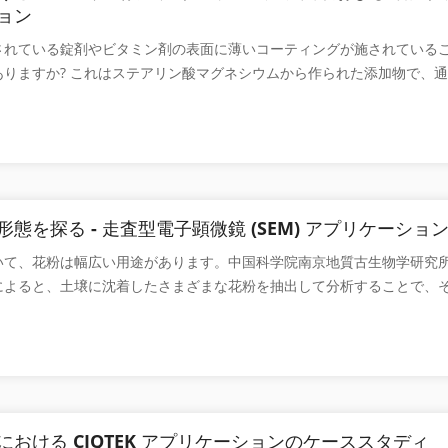
扇状に配列しており、中心の胚乳細胞は外側の細胞に比べて小さかった
純物欠陥によってトラップされた不対電子の濃度、サンプルの鉱物およ
ョン
乳構造は古米に比べて顕著であった。 図2 新米と古米の中央胚乳の微
る豊富な情報が含まれているため、サンプルの形成年代や結晶化状態に
されている錠剤やビタミン剤の表面に薄いコーティングが施されている
中心部胚乳組織を拡大して観察したところ、熟成米では中心部の胚乳細
時に取得できます。 次に、CIQTEK X バンド EPR (ESR) 分光計 EP
ありますか? これはステアリン酸マグネシウムから作られた添加物で、
ンプン粒が露出し、放射状に胚乳細胞がぼやけて配列していることが分
内の EPR 信号を分析し、サンゴ内の組成と欠陥空孔に関する情報を提
品に添加されます。では、なぜこの物質が医薬品に添加されるのでしょ
米と古米の表面のタンパク質膜の微細構造形態 SEM3100の高解像度イ
EK Xバンド EPR100 実験サンプル サンプルは南シナ海の白サンゴから
グネシウムとは何ですか? ステアリン酸マグネシウムは、医薬品賦形剤
用して、胚乳細胞表面のタンパク質膜を高倍率で観察しました。図3から
L 希塩酸で処理され、乳鉢で粉砕され、ふるいにかけられ、60℃で乾燥され、約
ます。ステアリン酸マグネシウム（C36H70MgO4）とパルミチン酸
表面にはタンパク質の膜が観察できましたが、古米の表面のタンパク質
り、CIQTEK EPR100 でテストされました。 白珊�
2MgO4）を主成分として配合した、白色微粒子のノンサンディングパウ
合いが異なり、内部のでんぷん粒が比較的はっきりと露出しています。
ツルツルとした感触があります。ステアリン酸マグネシウムは、医薬品
さの減少による形状。 図4 新米の胚乳澱粉粒の微細構造 イネ胚乳細
される潤滑剤の 1 つであり、優れた抗付着性、流動性向上、および潤
アミロプラストが含まれています。単粒子アミロプラストは結晶性多面
態を探る - 走査型電子顕微鏡 (SEM) アプリケーショ
医薬品錠剤の製造にステアリン酸マグネシウムを添加すると、錠剤と打
合、鈍い角と周囲のアミロプラストとの明らかな隙間を持つ単粒子の形
いて、花粉は幅広い用途があります。中国科学院南京地質古生物学研究
効果的に低減され、医薬品打錠機の打錠力が大幅に低減され、医薬品の
および分枝鎖アミロースによって形成される結晶領域と非晶質領域を含
によると、土壌に沈着したさまざまな花粉を抽出して分析することで、
上します。 ステアリン酸マグネシウム インターネットからの画像 潤
アミロプラストは角張った形状で、密に配置され、周囲のアミロプラス
から来たものかを理解し、環境や気候を推測することが可能になるとい
ン酸マグネシウムの重要な特性はその比表面積であり、比表面積が大き
ています。高品質の米のでんぷん粒子は主に複雑な粒子として存在する
の分野では、花粉は主に体系的な分類法に顕微鏡的な参照証拠を提供し
着力が大きくなり、混合プロセス中に粒子表面に均一に分布しやすくな
れています[3]。新米の胚乳細胞を観察すると、図4に示すように、で
のは、花粉の証拠は犯罪捜査事件にも応用できることです。法医花粉学
いるほど。CIQTEK が自社開発した静的体積法に特化した表面および
合粒の形で存在していることが分かり
や犯罪現場に付着した花粉スペクトルの証拠を使用することで、犯罪の
rb X800 シリーズは、ステアリン酸マグネシウムおよびその他の材料のガ
ることができます。地質研究の分野では、花粉は植生史、過去の生態学
 BET 表面積を分析するために使用できます。この機器は操作が簡単で
築に広く使用されています。人類の初期の農耕文明や生息地を探る考古
動化されています。 ステアリン酸マグネシウムに対する比表面積の影響
における CIQTEK アプリケーションのケーススタディ