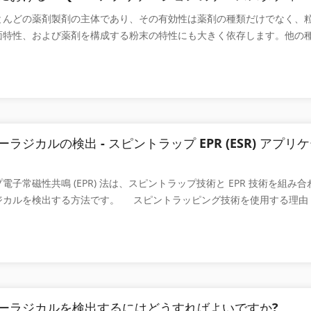
学者が人類による初期の植物栽培の歴史、どのような食用作物が栽培さ
表面状態、粒子サイズ、表面積のサイズ、結晶の構造など、潤滑剤の物
とんどの薬剤製剤の主体であり、その有効性は薬剤の種類だけでなく、
るのに役立ちます。 図1 3D花粉モデル写真（リミ・マオ博士撮影、
きな影響を与える可能性があることが指摘されています。ステアリン酸
面特性、および薬剤を構成する粉末の特性にも大きく依存します。他の
ン博士開発製品） 花粉の大きさは数ミクロンから200ミクロン以上まで
、乾燥、保管すると元の物理的特性が変化し、潤滑機能に影響を与える
物粉末の比表面積と細孔サイズの構造は、粒子サイズ、吸湿性、溶解性
は目視による観察の解像度を超えており、観察や研究には顕微鏡の使用
質なステアリン酸マグネシウムは、低剪断層状構造 [1] を持ち、薬剤
末粒子の特性に関連しており、薬物の精製、加工、混合、生産、および
、サイズ、形状、壁構造、装飾など、さまざまな形態があります。花粉
形剤と適切に混合することで、圧縮された粉末と型の壁の間に潤滑を与
を果たします。医薬品。 さらに、薬物の有効性、溶解速度、生物学的
し区別するための重要な基礎の 1 つです。しかし、光学生物顕微鏡の
着を防ぐことができます。ステアリン酸マグネシウムの比表面積が大き
材料の比表面積に依存します。一般的に言えば、一定の範囲内で医薬品
界があり、花粉の装飾の違いを正確に観察することは難しく、一部の小
中にステアリン酸マグネシウムを粒子の表�
いほど、溶解および溶解速度がそれに応じて加速され、薬物含有量の均
観察することができません。したがって、科学者は、花粉の形態学的特
す。しかし、比表面積が大きすぎると、より多くの水分が吸着されるこ
るために、高解像度と深い被写界深度を備えた走査型電子顕微鏡 (SEM)
ラジカルの検出 - スピントラップ EPR (ESR) アプリ
存や安定性が損なわれます。したがって、医薬品粉末の比表面積を正確
ります。化石花粉の研究では、その花粉が属する特定の植物を特定する
査することは、医薬品研究において常に不可欠かつ重要な部分となって
生、環境、気候情報をより正確に理解することができます。 花粉の
電子常磁性共鳴 (EPR) 法は、スピントラップ技術と EPR 技術を組み
ける CIQTEK アプリケーションのケーススタディ 私たちは、さまざ
 CIQTEK タングステン フィラメント SEM3100 と CIQTEK フィール
ジカルを検出する方法です。 スピントラッピング技術を使用する理由
際の特性評価事例を組み合わせて、さまざまな薬物表面の物理的特性を
000 を使用して、さまざまな花粉を顕微鏡で観察しました。 図2 CIQTE
熱や光などの外部条件下で化合物分子の共有結合によって形成される不対
技術の方法と適用可能性を明確に示し、次に薬物の有効期限、溶解速度
SEM3100とフィールドエミッションSEM5000 1. 桜 花粉は球形～
基です。それらは自然界に広く存在します。生物学、化学、医学などの
つかの基本的な分析を行います。製薬業界の高品質な発展に貢献します。
孔溝 (花粉が処理されていない場合、細孔は明白ではありません) により
伴い、科学者たちは多くの病気がフリーラジカルに関連していることを
00 シリーズの比表面積および細孔径分析装置は、高スループット、高速かつ
ます。縞模様の装飾が施された外壁。 2. チャイニ�
、その活性および反応性の性質により、反応で生成されるフリーラジカ
入荷および出荷される最終製品の比表面積の迅速な検査、細孔径分布分
ることが多く、従来の EPR 分光法を使用して直接検出することは困
パラメータの調整を実現できます。 、薬の性能の予測など。 自動 BE
ーラジカルは、時間分解EPR技術または低温急速凍結技術によって研究
リー分析装置 CIQTEK EASY-V シリーズ CIQTEK SEM 1、モン
ーラジカルを検出するにはどうすればよいですか?