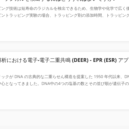
ほとんどのフリーラジカルは濃度が低いため、上記の技術の実装は制限
査型電子顕微鏡と比表面積・細孔径分析装置 モンモリロナイトはベン
ピング技術は短寿命のラジカルを検出できるため、生物学や化学で広く
スピントラッピング技術では、間接的な方法により室温で短寿命のフリー
よって得られます。ベントナイトは、優れた吸着能力、陽イオン交換能
ピントラッピング実験の場合、トラッピング剤の添加時間、トラッピン
す。 スピントラップ技術の基礎 スピントラップ実験では、スピントラ
えた特殊な結晶構造により、薬理学において独特の利点を持っています。
溶媒、システムの pH などの多くの要因が実験結果に影響を与える可
トラップできる不飽和の反磁性物質) がシステムに追加されます。スピ
品合成、医薬品賦形剤など。 モンモリロナイトは層状構造をしており、比
がって、異なるラジカルに対して、最良の実験結果を達成するには、捕
後、不安定なラジカルとトラップは、より安定した、または寿命の長い
有害物質に対して強力な吸着効果を発揮します。消化管粘液タンパク質
実験スキームを設計する必要があります。 1.捕集剤と溶媒の選択 一
す。スピン付加物の EPR スペクトルを検出し、そのデータを処理およ
消化管粘膜の保護および修復の役割を�
は、ヒドロキシル ラジカル、スーパーオキシドアニオン ラジカル、およ
ジカルの種類を反転し、不安定なフリーラジカルを間接的に検出できま
ドロキシルラジカル ( ∙OH ) ヒドロキシルラジカルの場合、通常は水
プチャ法の原理（例としてDMPO） スピントラップの選択 最も広く
PO を使用して捕捉されます。DMPO は、数分から数十分の半減期で DM
 トラップは主にニトロンまたはニトロソ化合物で、代表的なスピン トラ
析における電子-電子二重共鳴 (DEER) - EPR (ESR) 
ます。 スーパーオキシドアニオンラジカル ( ∙O 2 - ) スーパーオキ
ル-2-ニトロソプロパン ダイマー)、PBN (N-tert-ブチル α-フェニル ニト
場合、捕捉剤として DMPO を選択した場合、検出はメタノール系で行
5-ジメチル-ニトロン) です。 1-ピロリン-N-オキシド)、その構造を図 2 に
ックが DNA の古典的な二重らせん構造を提案した 1950 年代以来、DN
、水とDMPOの結合力が、スーパーオキシドラジカルとDMPOの結合
スピン トラップは 3 つの条件を満たす必要があります。 1. 不安定
中心となってきました。DNA中の4つの塩基の数とその並び順が遺伝子
る。水中にスーパーオキシドラジカルが検出された場合、水とDMPOの
スピントラップによって形成されるスピン付加物は、本質的に安定であ
空間構造が遺伝子発現に影響を与えます。伝統的な DNA 二重らせん
キシドラジカルとDMPOの結合速度よりも大きくなり、スーパーオキシ
あります。 2. スピントラップおよびさまざまな不安定ラジカルによっ
、人間の細胞には特別な 4 本鎖 DNA 構造である G 四重鎖が同定され
にくくなります。もちろん、スーパーオキシドラジカルが大量に生成さ
物の EPR スペクトルは、容易に区別および識別可能である必要がありま
は、グアニン (G ）、これは急速に分裂する細胞（例えば、癌細胞）に
 によって捕捉される可能性もあります。水溶液中でスーパーオキシドラ
プは各種フリー
って、G-四重鎖は抗がん研究における薬剤標的として使用できます。G
、BMPO が水溶液中でスーパーオキシドラジカルを捕捉することによ
剤へのその結合様式の研究は、がん細胞の診断と治療にとって重要です。
半減期が数分になる可能性があるため、捕捉剤として BMPO を選択す
ex の三次元構造の概略図。画像出典：ウィキペディア 電子-電子二重共鳴 (D
線形状態 ( 1 O 2 ) 単線形状態酸素の検出では、通常、捕捉剤として 