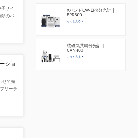
れていた
理的特性
粒子サイ
オリバ
マグネシ
XバンドCW-EPR分光計 |
EPR300
種類のパ
さまざま
可能性が
もっと見る
、溶解、
が必要で
の有効成分
包装能力
の装飾
え、粉末
利用能およ
分解能に
いほど、
粉末の比
核磁気共鳴分光計 |
さな花粉
CAN400
一な分布
徴の鮮明
もっと見る
とにな
 を使用
ケーショ
、迅速か
ことがで
います。
微細構造
合わせて短
まな薬物
ド エミッ
 フリーラ
特徴づけ
Kタングス
電子を持
、有効性
長楕円
学際的な
 V-
、溝は両
発見しま
経済的な
ルは室温
析、品質
難です。
T 表面積
できます
モリロナイ