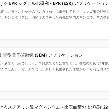
る EPR シグナルの研究 - EPR (ESR) アプリケーション
名前は、古ペルシャ語のサンガ（石）に由来しており、サンゴ虫の群落
す。サンゴポリプは、円筒形の体をした有孔動物門のサンゴで、その多
長から生きた岩とも呼ばれ、多くの微生物や魚が生息できます。主に南
産出されます。白サンゴの化学組成は主にCaCO 3であり 、炭酸塩型
でいます。金珊瑚、青珊瑚、黒珊瑚はケラチン系と呼ばれるケラチンで
ンゴ（ピンク、肌色、バラ色、淡い赤から濃い赤を含む）は殻にCaCO 
のケラチンを含んでいます。サンゴは骨格構造の特徴に応じて異なりま
ョットサンゴ、6 ショットサンゴ、8 ショットサンゴの 4 つに分類でき
 走査型電子顕微鏡 (SEM) アプリケーション
 つのカテゴリがほとんどです。 サンゴは海洋環境を記録する重要な媒体
米・新米とは何でしょうか？熟成米または古米とは、熟成のために1年以
代の海面変動、地殻変動などの研究において重要な意味を持っています
すぎません。一方、新米とは、新しく収穫された作物から作られるお米
PR または ESR) は、不対電子物質を研究するための重要なツールであり
鮮な香りと比較すると、熟成米は軽くて味がありませんが、これは本質
周波数における不対電子のエネルギー準位のジャンプを測定することに
形態構造の変化です。 研究者らは、CIQTEK タングステンフィラメン
在、サンゴ分析における EPR の主な用途は、海洋環境分析と年代測定で
M3100 を使用して新米と古米を分析しました。ミクロの世界でどう違う
 Mn 2+の EPR シグナルは 古気候に関連しています。Mn 2+の EPR
IQTEK タングステンフィラメント走査型電子顕微鏡 SEM3100 図1 
には大きく、急激な冷却が起こると急激に減少します。典型的な海洋炭酸
態 まず、イネ胚乳の微細構造をSEM3100で観察した。図1より、新
然放射線の影響を受けて格子欠陥を生成し、EPR信号を生成するため、
粒を包み込んだ細長い多角柱状の細胞であり、胚乳細胞は胚乳の中心を
絶対年代測定にも使用できます。サンゴの EPR スペクトルには、サン
けるステアリン酸マグネシウム - 比表面積および細孔径