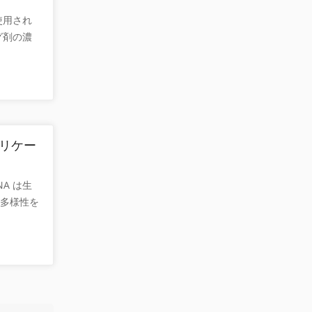
されま
トナイトの
使用され
ラジカル
力、吸水
グ剤の濃
ップ (フ
例:
能性があ
ン トラッ
表面積が
捉剤を選
スピン付
と静電気
般的な O
び分析す
び一重項
す。 図
溶液中で
使用され
PO と
ップは
アプリケー
シドアニオ
ロン)、
う必要があ
示します。
A は生
力よりも
なフリーラ
の多様性を
結合速度
り、長寿
構造に加え
ドラジカ
て形成さ
ていま
れた場合
す。 3.
特に多く存
ジカルを
 四重鎖
って形成
 G-
る必要が
EER)
TEMP が