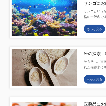
サンゴにおけ
サンゴという
格の一般名で
分かれした成
どの熱帯海域で
もっと見る
有機物を含ん
ています。赤サ
み、より多く
サンゴ、4 シ
米の探索 -
ゴは後者の 2
そもそも、古
古気候学、古
れた備蓄米に
磁性共鳴 (E
す。新米の新
の特定の共鳴
米の内部の微細
能します。 現
もっと見る
子顕微鏡 SE
とえば、サンゴの
みましょう！ C
は、 温暖期
米の断面破断形
るサンゴは自
胞はでんぷん
岩の年代測定や
医薬品にお