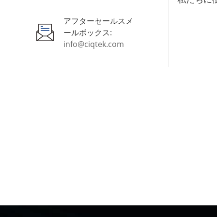
造であり、その磁気モーメント反転は中心から外側に
向かうもので、一般的なものはブロッホ型です。スキ
アフターセールスメ
ルミオンとニール型スキルミオン。 図 1: スキルミオ
ールボックス:
ンの構造の模式図。(a) ニール型スキルミオン (b) ブロ
info@ciqtek.com
ッホ型スキルミオン スキルミオンは、操作の容易さ、
安定性の容易さ、小型、駆動速度の速さなどの優れた
特性を備えた天然の情報媒体です。したがって、スキ
ルミオンをベースにした電子デバイスは、不揮発性、
大容量、高速性、低消費電力といった将来のデバイス
の性能要件を満たすことが期待されています。 スキル
ミオンの用途とは スカーミオン競馬場の記憶
Racetrack メモリは、磁性ナノワイヤをトラックとし
て、磁壁をキャリアとして使用し、電流によって磁壁
の動きを駆動します。2013 年に研究者らは、より有望
な代替品であるスキルミオン競馬場メモリを提案しま
した。磁壁の駆動電流密度と比較すると、スキルミオ
ンは 5 ～ 6 桁小さいため、エネルギー消費と発熱が少
なくなります。スキルミオンを圧縮することにより、