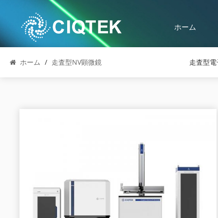
ホーム
ホーム
/
走査型NV顕微鏡
走査型電