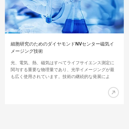
細胞研究のためのダイヤモンドNVセンター磁気イ
メージング技術
光、電気、熱、磁気はすべてライフサイエンス測定に
関与する重要な物理量であり、光学イメージングが最
も広く使用されています。技術の継続的な発展によ
り、光学イメージング、特に蛍光イメージングは​​生物
医学研究の視野を大きく広げてきました。しかし、光
学イメージングは​​、生体サンプルのバックグラウンド
シグナル、蛍光シグナルの不安定性、および絶対定量
の難しさによって制限されることが多く、その応用が
ある程度制限されます。磁気共鳴画像法 (MRI) は優れた
代替手段であり、浸透性が高く低強度であるため、頭