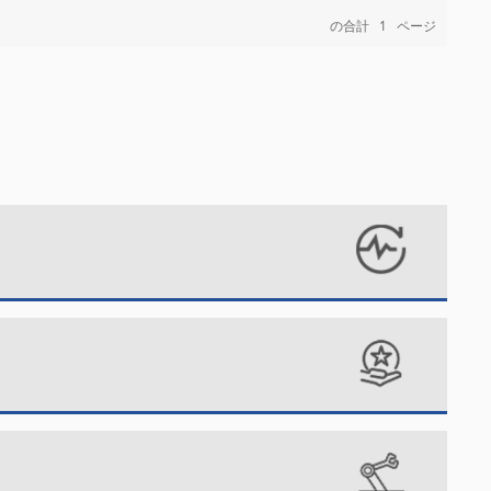
の合計
1
ページ