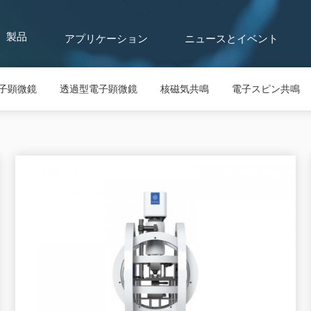
アプリケーション
ニュースとイベント
製品
子顕微鏡
透過型電子顕微鏡
核磁気共鳴
電子スピン共鳴