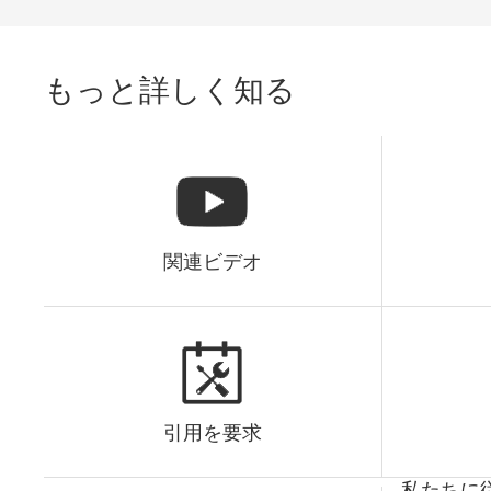
り、チップがナノメートルスケールに加工され、量子
効果が徐々に明らかになり、「ムーアの法則」は物理
的な限界に直面しました。同時に、チップ上に集積さ
もっと詳しく知る
れた電子部品がこれほど高密度に集積されると、熱放
散の問題が大きな課題となっています。人々はボトル
ネックを打破し、集積回路の持続可能な開発を促進す
るための新しい技術を緊急に必要としています。 スピ
ントロニクスデバイスは、電子のスピン特性を利用す
ることで情報の保存、転送、処理の効率を高めること
ができ、これは上記のジレンマを打破する重要な方法
関連ビデオ
です。近年、磁性構造のトポロジカル特性とその関連
応用は、次世代スピントロニクスデバイスの情報担体
として期待されており、この分野で現在注目されてい
る研究の一つとなっている。 スキルミオン（以下、磁
気スキルミオンと呼ぶ）は準粒子の性質を持ったトポ
ロジカルに保護されたスピン構造であり、特殊な磁壁
引用を要求
としてその構造は渦を伴う磁化分布となっている。磁
壁と同様に、スキルミオンにも磁気モーメント反転が
存在しますが、磁壁とは異なり、スキルミオンは渦構
私たちに従っ