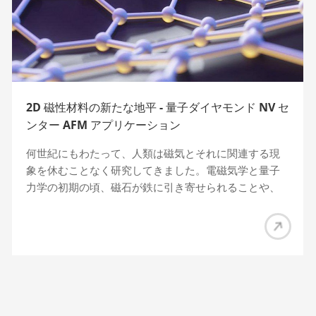
2D 磁性材料の新たな地平 - 量子ダイヤモンド NV セ
ンター AFM アプリケーション
何世紀にもわたって、人類は磁気とそれに関連する現
象を休むことなく研究してきました。電磁気学と量子
力学の初期の頃、磁石が鉄に引き寄せられることや、
鳥、魚、昆虫が何千マイルも離れた目的地間を移動す
る能力を人間が想像することは困難でした。これは同
じ驚くべき興味深い現象です。磁気の原点。これらの
磁気特性は、電子と同様に普及している素粒子の移動
する電荷とスピンに由来します。 二次元磁性材料は
非常に興味深い研究のホットスポットとなっており、
スピントロニクスデバイスの開発に新たな方向性を切