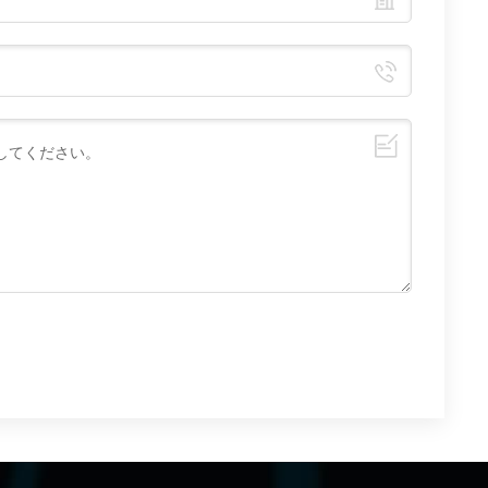
シーケンスが物質の基本相を構成し、発電機やモータ
ー、磁気抵抗メモリ、光バリアなどの多くの機能デバ
イスの作製が可能になります。この驚くべき特性によ
り、二次元磁性材料も注目されています。集積回路の
製造プロセスは現在改善されつつありますが、デバイ
スが縮小しているため、すでに量子効果によって制限
されています。マイクロエレクトロニクス産業は信頼
性の低さや消費電力の高さなどのボトルネックに直面
しており、50年近く続いてきたムーアの法則も困難に
直面している（ムーアの法則：集積回路上に収容でき
るトランジスタの数は約2倍になる） 18 か月ごと)。将
来的に二次元磁性材料が磁気センサー、ランダムメモ
リ、その他の新しいスピントロニクスデバイスの分野
で使用できれば、集積回路の性能のボトルネックを打
破できる可能性があります。 磁性ファンデルワール
ス結晶が特別な磁気電気効果を持っていることはすで
に知られているため、定量的な磁気研究は二次元磁性
材料の研究において不可欠なステップです。しかし、