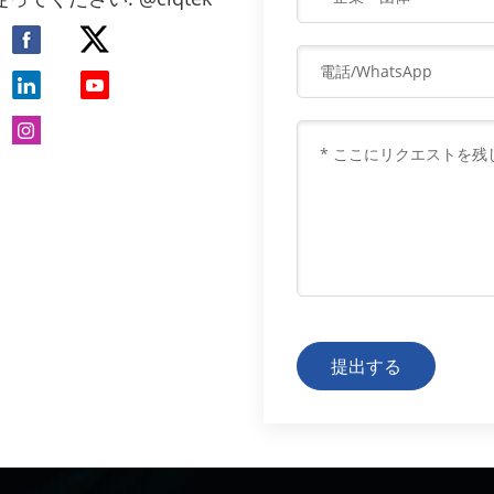
分析。 ダイヤモンドNVセンター磁気イメージング技
術 ダイヤモンド NV センター磁気イメージング技術に
は、主に 2 つのタイプがあります。走査磁気イメージ
ングと広視野磁気イメージングです。走査型磁気イメ
ージングは​​、ダイヤモンド単色中心センサーを使用す
る原子間力顕微鏡 (AFM) 技術と組み合わされていま
す。イメージング方法は単一点走査タイプのイメージ
ングであり、非常に高い空間分解能と感度を備えてい
ます。ただし、イメージング速度とイメージング範囲
により、一部の領域ではこの技術の適用が制限されま
す。一方、広視野磁気イメージングでは、単一の NV セ
ンターと比較して、高密度の NV センターを備えたテザ
ー ダイヤモンド センサーが使用され、空間分解能は低
下しますが、広視野のリアルタイム イメージングに大
提出する
きな可能性を示します。後者は、細胞磁気イメージン
グの分野の研究により適している可能性があります。
の応用 NVセンター 細胞研究における広磁場磁気イメ
ージング技術 応用例 1: 走磁性細菌の磁気イメージン