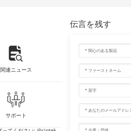
蓋、神経、筋肉、腱、関節、腹部骨盤臓器の病変の検
査など、いくつかの重要なライフ サイエンスのシナリ
オで広範囲に応用できます。バックグラウンドと安定
伝言を残す
性の特性。MRI は前述の光学イメージングの欠点に対
処することが期待されていますが、低感度と低い空間
分解能によって制限されており、ミクロンからナノメ
ートルの分解能で組織レベルでのイメージングに適用
することが困難になっています。 近年開発された新
しい量子磁気センサーである窒素空孔（NV）センタ
ー、ダイヤモンドの発光点欠陥、 NVセンターベースの
関連ニュース
磁気イメージング技術は、ナノメートルレベルまでの
分解能で微弱な磁気信号の検出を可能にし、非磁性を
実現します。 -侵襲的。これにより、ライフサイエンス
向けに柔軟で互換性の高い磁場測定プラットフォーム
が提供されます。これは、免疫および炎症、神経変性
疾患、心血管疾患、生体磁気センシング、磁気共鳴造
サポート
影剤、特に光学的背景および光学的透過収差を含む生
体組織の分野における組織レベルの研究および臨床診
断を実施するのに独特であり、以下を必要とする定量
てください: @ciqtek