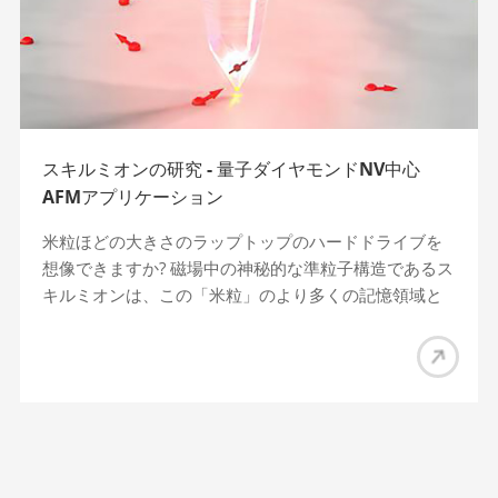
スキルミオンの研究 - 量子ダイヤモンドNV中心
AFMアプリケーション
米粒ほどの大きさのラップトップのハードドライブを
想像できますか? 磁場中の神秘的な準粒子構造であるス
キルミオンは、この「米粒」のより多くの記憶領域と
より高速なデータ転送速度を備えて、この一見考えら
れないアイデアを現実にする可能性があります。で
は、この奇妙な粒子構造を観察するにはどうすればよ
いでしょうか? CIQTEK Quantum Diamond Atomicダイ
ヤモンドの窒素空孔 (NV) 中心と AFM スキャン画像に
基づいた力顕微鏡 (QDAFM) が答えを教えてくれます。
スキルミオンとは 大規模集積回路の急速な発展によ