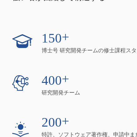
+
1
5
0
博士号 研究開発チームの修士課程ス
+
4
0
0
研究開発チーム
+
2
0
0
特許、ソフトウェア著作権、申請中ま