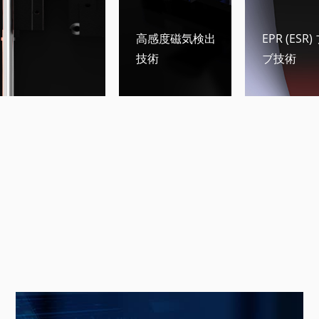
高感度磁気検出
EPR (ESR
技術
ブ技術