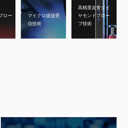
高精度走査ダイ
) プロー
マイクロ波送受
ヤモンドプロー
信技術
ブ技術