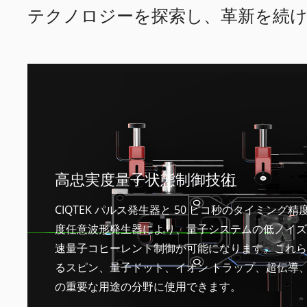
テクノロジーを探索し、革新を続
高忠実度量子状態制御技術
CIQTEK パルス発生器と 50 ピコ秒のタイミング
度任意波形発生器により、量子システムの低ノイズ
速量子コヒーレント制御が可能になります。これら
るスピン、量子ドット、イオン トラップ、超伝導
の重要な用途の分野に使用できます。