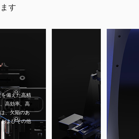
けます
精度を備えた高精
、高効率、高
は、欠陥のあ
、およびその他