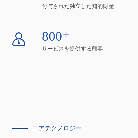
付与された独立した知的財産
+
8
0
0
サービスを提供する顧客
コアテクノロジー