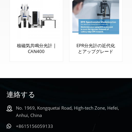
核磁気共鳴分光計 |
EPR分光計の近代化
CAN400
とアップグレード
連絡する
もっと詳しく
もっと詳しく
No. 1969, Kongquetai Road, High-tech Zone, Hefei,
知る
知る
Anhui, China
+8615156059133