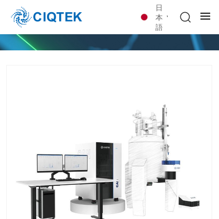
日
本
語