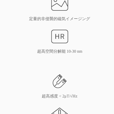
定量的非侵襲的磁気イメージング
超高空間分解能 10-30 nm
超高感度 < 2μT/√Hz