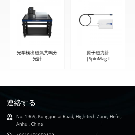
光学検出磁気共鳴分
原子磁力計
光計
|SpinMag-I
連絡する
もっと詳しく
もっと詳しく
No. 1969, Kongquetai Road, High-tech Zone, Hefei,
知る
知る
Anhui, China
+8615156059133