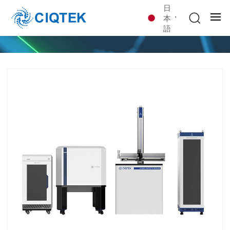
日
本
語