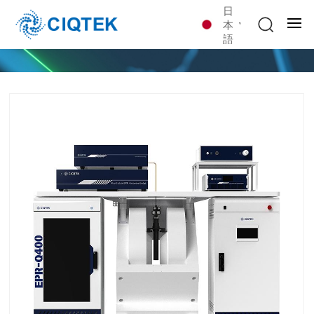
日
本
語