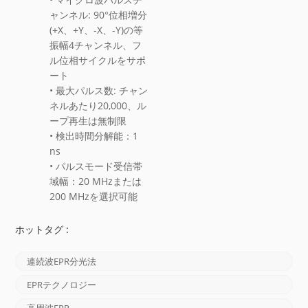
ャンネル: 90°位相増分
(+X、+Y、-X、-Y)の等
振幅4チャンネル、フ
ル位相サイクルをサポ
ート
• 最大パルス数: チャン
ネルあたり20,000、ル
ープ再生は無制限
• 検出時間分解能：1
ns
• パルスモード受信帯
域幅：20 MHzまたは
200 MHzを選択可能
ホットタグ :
連続波EPR分光法
EPRテクノロジー
高周波EPR