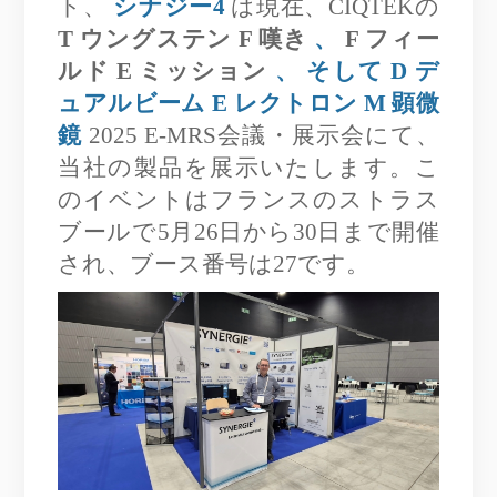
ト、
シナジー4
は現在、CIQTEKの
T
ウングステン
F
嘆き
、
F
フィー
ルド
E
ミッション
、 そして
D
デ
ュアルビーム
E
レクトロン
M
顕微
鏡
2025 E-MRS会議・展示会にて、
当社の製品を展示いたします。こ
のイベントはフランスのストラス
ブールで5月26日から30日まで開催
され、ブース番号は27です。