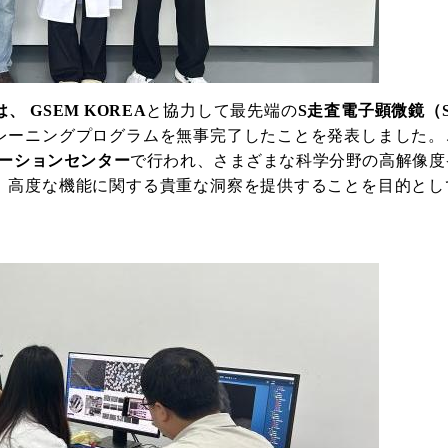
は、
GSEM KOREA
と協力して最先端の
S
走査電子顕微鏡
（
レーニングプログラムを無事完了したことを発表しました。
ケーションセンター
で行われ
、さまざまな科学分野の高解像度
、
高度な機能に関する貴重な洞察を提供することを目的とし