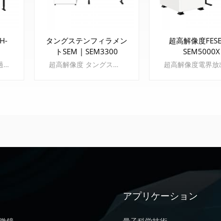
H-
タングステンフィラメン
超高解像度FESE
トSEM | SEM3300
SEM5000X
120kV 電界放射型透過電子顕微鏡 (TEM) １．分割されたワークスペース: ユーザーは、TEM への環境干渉を軽減する分割された部屋で快適に TEM を操作できます。 ２．高い運用効率: 指定されたソフトウェアは高度に自動化されたプロセスを統合し、リアルタイム監視による効率的な TEM インタラクションを可能にします。 ３．アップグレードされた操作体験: 高度に自動化されたシステムを備えた電界放出型電子銃を搭載。 ４．高い拡張性: ユーザーがより上位の構成にアップグレードできるように、さまざまなアプリケーション要件を満たす十分なインターフェイスが確保されています。
超高解像度 タングステンフィラメント走査型電子顕微鏡 その CIQTEK SEM3300 走査型電子顕微鏡（SEM） 「スーパートンネル」電子光学系、インレンズ電子検出器、静電・電磁複合対物レンズなどの技術を採用しています。これらの技術をタングステンフィラメント顕微鏡に適用することで、長年のSEMの分解能限界を突破し、これまで電界放出型SEMでしか実現できなかった低電圧分析をタングステンフィラメントSEMで実行できるようになります。
る
もっと詳しく知る
もっと詳しく
アプリケーション