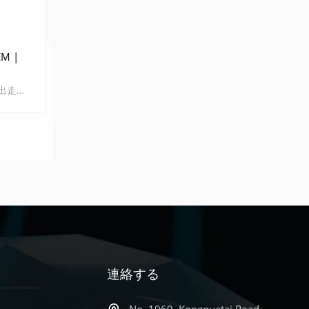
M |
超高解像度電界放出走査電子顕微鏡（FESEM） その CIQTEK SEM5000X は、最適化された電子光学カラム設計を採用した超高分解能FESEMです。全体的な収差を30%低減し、0.6nm@15kVおよび1.0nm@1kVという超高分解能を実現しています。高い分解能と安定性により、先端ナノ構造材料研究やハイテクノードの半導体ICチップの開発・製造において優位性を発揮します。
知る
連絡する