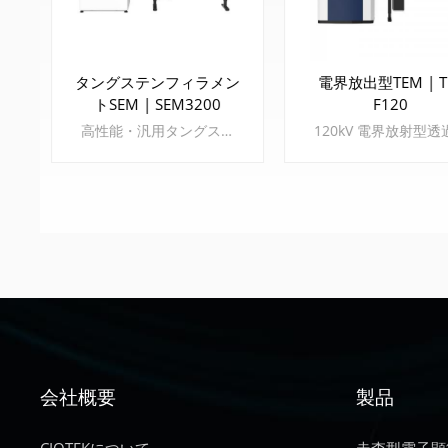
タングステンフィラメン
電界放出型TEM | T
トSEM | SEM3200
F120
高性能・汎用タングステンフィラメントSEM 顕微鏡 その CIQTEK SEM3200 SEM顕微鏡 SEM3200は、優れた総合性能を備えた汎用性の高いタングステンフィラメント走査型電子顕微鏡（SEM）です。独自のデュアルアノード電子銃構造により、低励起電圧でも高解像度を実現し、画像S/N比を向上させます。さらに、豊富なオプションアクセサリが用意されているため、SEM3200は優れた拡張性を備えた多用途の分析装置となっています。
もっと詳しく知る
もっと詳しく知
会社概要
製品