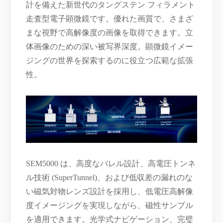
計を備えた新世代のタングステン フィラメント
走査型電子顕微鏡です。優れた画質で、さまざ
まな視野で高解像度の画像を取得できます。立
体画像のための深い被写界深度。顕微鏡イメー
ジングの世界を探索するのに役立つ広範な拡張
性。
SEM5000 は、高度なバレル設計、高電圧トンネ
ル技術 (SuperTunnel)、および低収差の漏れのな
い磁気対物レンズ設計を採用し、低電圧高解像
度イメージングを実現しながら、磁性サンプル
を適用できます。光学式ナビゲーション、完璧