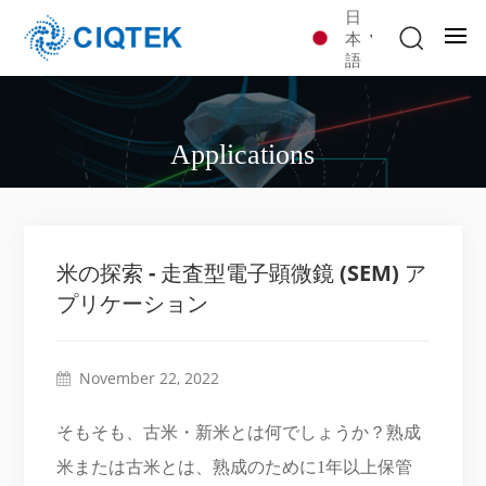
日
本
語
Applications
米の探索 - 走査型電子顕微鏡 (SEM) ア
プリケーション
November 22, 2022
そもそも、古米・新米とは何でしょうか？熟成
米または古米とは、熟成のために1年以上保管