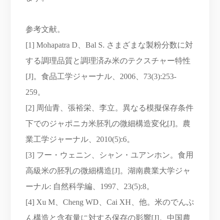
参考文献。
[1] Mohapatra D、Bal S. さまざまな製粉分数に対
する調理品質と調理済み米のテクスチャー特性
[J]。食品工学ジャーナル、2006、73(3):253-
259。
[2] 周仙青、張裕栄、李立。異なる模擬保存条件
下でのジャポニカ米胚乳の微細構造変化[J]。農
業工学ジャーナル、2010(5):6。
[3] フー・ウェニン、シャン・ユアンホン。食用
高級米の胚乳の微細構造[J]。湖南農業大学ジャ
ーナル: 自然科学編、1997、23(5):8。
[4] Xu M、Cheng WD、Cai XH、他。米のでんぷ
ん構造と含有量に対する保存の影響[J]。中国農