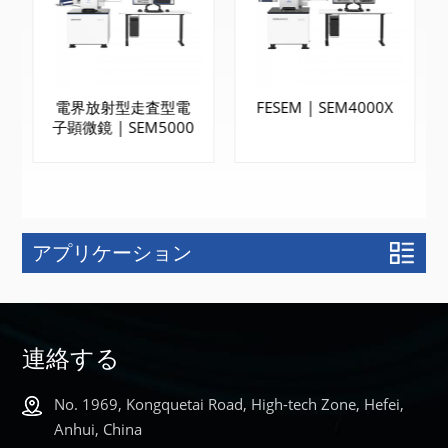
電界放射型走査型電
FESEM | SEM4000X
子顕微鏡 | SEM5000
アプリケーション
もっと詳しく
もっと詳しく
知る
知る
連絡する
No. 1969, Kongquetai Road, High-tech Zone, Hefei,
Anhui, China