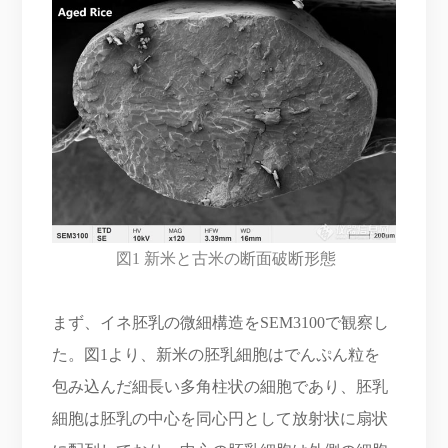
図1 新米と古米の断面破断形態
まず、イネ胚乳の微細構造をSEM3100で観察し
た。図1より、新米の胚乳細胞はでんぷん粒を
包み込んだ細長い多角柱状の細胞であり、胚乳
細胞は胚乳の中心を同心円として放射状に扇状