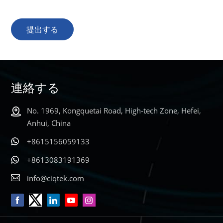
提出する
連絡する
No. 1969, Kongquetai Road, High-tech Zone, Hefei,
Anhui, China
+8615156059133
+8613083191369
info@ciqtek.com