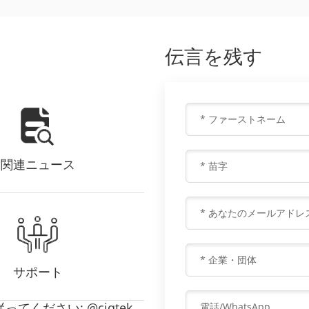
伝言を残す
関連ニュース
サポート
てください: @ciqtek