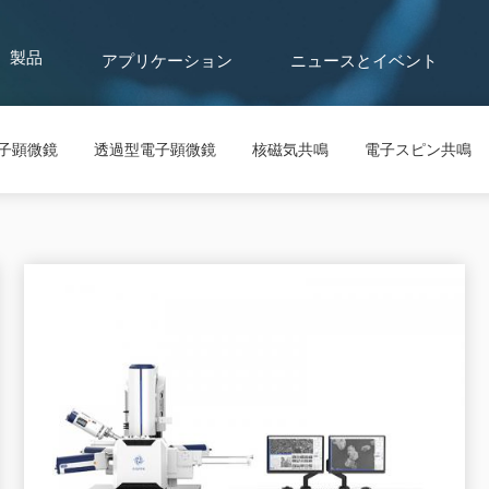
アプリケーション
ニュースとイベント
製品
子顕微鏡
透過型電子顕微鏡
核磁気共鳴
電子スピン共鳴