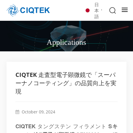
日
本
語
Applications
CIQTEK 走査型電子顕微鏡で「スーパ
ーナノコーティング」の品質向上を実
現
October 09, 2024
タングステン フィラメント
CIQTEK
S
キ