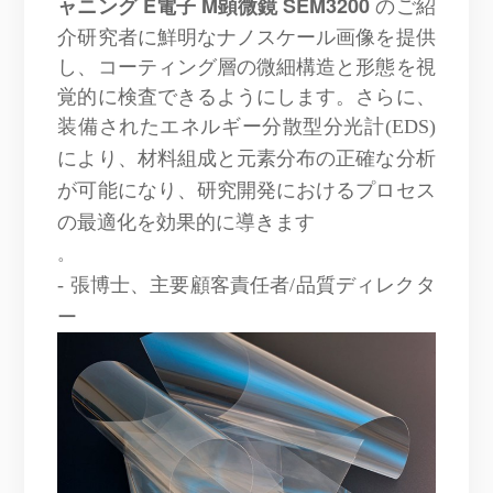
のご紹
ャニング
E
電子
M
顕微鏡
SEM3200
介研究者に鮮明なナノスケール画像を提供
し、コーティング層の微細構造と形態を視
覚的に検査できるようにします。さらに、
装備された
エネルギー分散型分光計
(EDS)
により、材料組成と元素分布の正確な分析
が可能になり、研究開発におけるプロセス
の最適化を効果的に導きます
。
- 張博士、主要顧客責任者/品質ディレクタ
ー