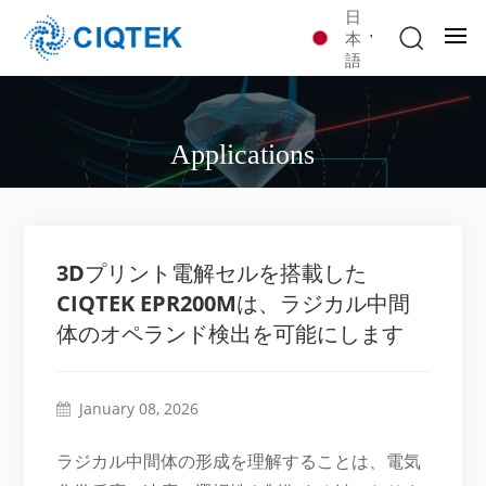
日
本
語
Applications
3Dプリント電解セルを搭載した
CIQTEK EPR200Mは、ラジカル中間
体のオペランド検出を可能にします
January 08, 2026
ラジカル中間体の形成を理解することは、電気