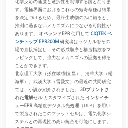
化学反応の速度と選択性を制御する鍵となりま
す。電極界面におけるこれらの短寿命種は結果
を決定づけるため、最終生成物のみに頼ると、
推測に過ぎないメカニズムにつながる可能性が
あります。
オペランドEPR
使用して
CIQTEK ベ
ンチトップ EPR200M
研究者はラジカルをその
場で直接捕捉し、その形成順序と構造指紋をマ
ッピングして、強力なメカニズムの証拠を得る
ことができます。
北京理工大学（孫在城/劉宜昌）、清華大学（楊
海軍）、武漢大学（雷愛文）の最近の共同研究
では、小説が紹介されました。
3Dプリントさ
れた電解セル
カスタマイズされた
インサイチ
ューEPR
高精度デジタル光処理（DLP）を用い
て製造されたこのフラットセルは、電気化学シ
ステムとの再現性の高い統合を可能にします。