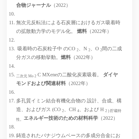
合物ジャーナル
（2022）
無次元反転法による石炭層におけるガス吸着時
の拡散動力学のモデル化。
燃料
（2022年）
吸着時の石炭粒子中 のCO
、N
、O
間の二成
2
2
2
分ガスの移動挙動。
燃料
（2022年）
C MXeneの二酸化炭素吸着。
ダイヤ
二次元 Mo 2
モンドおよび関連材料
（2022年）
多孔質イミン結合有機化合物の 設計、合成、構
造、およびガス (CO
、CH
、および H
2
4
2 ) 貯蔵特
エネルギー技術のための材料科学
（2022）
性。
鋳造されたバナジウムベースの多成分合金にお