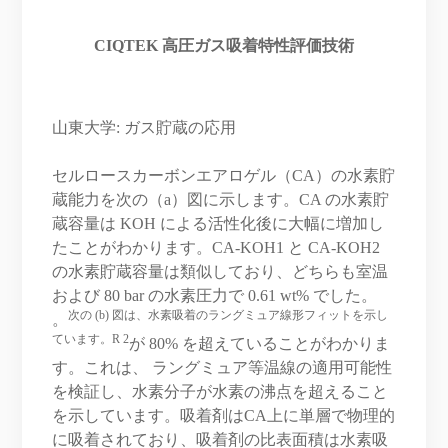
CIQTEK 高圧ガス吸着特性評価技術
山東大学: ガス貯蔵の応用
セルロースカーボンエアロゲル（CA）の水素貯
蔵能力を次の（a）図に示します。CA の水素貯
蔵容量は KOH による活性化後に大幅に増加し
たことがわかります。CA-KOH1 と CA-KOH2
の水素貯蔵容量は類似しており、どちらも室温
および 80 bar の水素圧力で 0.61 wt% でした。
次の (b) 図は、水素吸着のラングミュア線形フィットを示し
。
ています。R 2
が 80% を超えていることがわかりま
す。これは、 ラングミュア等温線の適用可能性
を検証し、水素分子が水素の沸点を超えること
を示しています。吸着剤はCA上に単層で物理的
に吸着されており、吸着剤の比表面積は水素吸