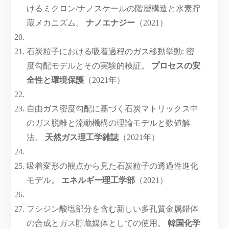
けるミクロン/ナノスケールの階層構造と水素貯
蔵メカニズム。
ナノエナジー
（2021）
石炭粒子における吸着過程のガス移動挙動: 密
度勾配モデルとその実験的検証。
プロセスの安
全性と環境保護
（2021年）
自由ガス密度勾配に基づく石炭​​マトリックス中
のガス脱離と流動機構の理論モデルと数値解
法。
天然ガス理工学雑誌
（2021年）
吸着変形の観点から見た石炭粒子の透過性進化
モデル。
エネルギー理工学部
（2021）
フシジン酸塩部分を含む新しい多孔質金属錯体
の合成とガス貯蔵媒体としての使用。
韓国化学