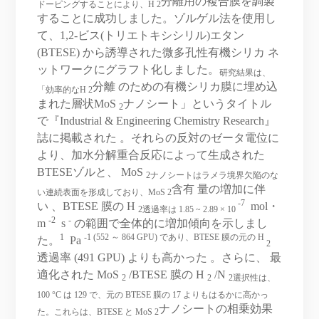
分離用の複合膜を調製
ドーピングすることにより、H
2
することに成功しました。ゾルゲル法を使用し
て、1,2-ビス(トリエトキシシリル)エタン
(BTESE) から誘導された微多孔性有機シリカ ネ
ットワークにグラフト化しました。
研究結果は、
分離 のための有機シリカ膜に埋め込
「効率的なH 2
まれた層状MoS
ナノシート」というタイトル
2
で『Industrial & Engineering Chemistry Research』
誌に掲載された 。それらの反対のゼータ電位に
より、加水分解重合反応によって生成された
BTESEゾルと、 MoS
2ナノシートはラメラ境界欠陥のな
含有 量の増加に伴
い連続表面を形成しており、MoS
2
-7
い 、BTESE 膜の H
mol・
2透過率は 1.85 ~ 2.89 × 10
-2
-
m
s
の範囲で全体的に増加傾向を示しまし
1
-1 (552 ～ 864 GPU) であり、BTESE 膜の元の H
た。
Pa
2
透過率 (491 GPU) よりも高かった 。さらに、 最
適化された MoS
/BTESE 膜の H
/N
2
2
2選択性は、
100 °C は 129 で、元の BTESE 膜の 17 よりもはるかに高かっ
ナノシートの相乗効果
た。これらは、BTESE と MoS
2