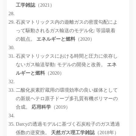
工学雑誌
（2021）
石炭マトリックス内の遊離ガスの密度勾配によ
って駆動されるガス輸送のモデル化: 等温吸着
の観点。
エネルギーと燃料
（2020）
石炭マトリックスにおける時間と圧力に依存し
ないガス輸送挙動: モデルの開発と改善。
エネ
ルギーと燃料
（2020）
二酸化炭素貯蔵用の環境効率の良い媒体として
の新規ヘテロ原子ドープ多孔質有機ポリマーの
合成。
応用科学
（2019）
Darcyの透過モデルに基づく石炭​​粒子のガス透過
係数の逆変換。
天然ガス理工学雑誌
（2018年）