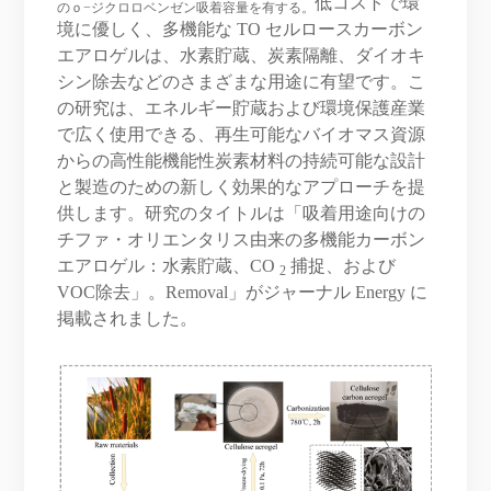
低コストで環
のｏ−ジクロロベンゼン吸着容量を有する。
境に優しく、多機能な TO セルロースカーボン
エアロゲルは、水素貯蔵、炭素隔離、ダイオキ
シン除去などのさまざまな用途に有望です。こ
の研究は、エネルギー貯蔵および環境保護産業
で広く使用できる、再生可能なバイオマス資源
からの高性能機能性炭素材料の持続可能な設計
と製造のための新しく効果的なアプローチを提
供します。研究のタイトルは「吸着用途向けの
チファ・オリエンタリス由来の多機能カーボン
エアロゲル：水素貯蔵、CO
捕捉、および
2
VOC除去」。Removal」がジャーナル Energy に
掲載されました。