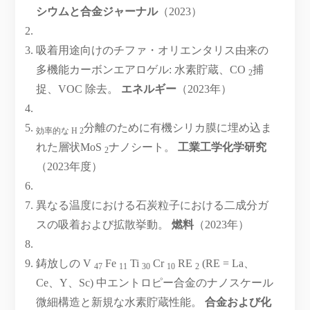
シウムと合金ジャーナル
（2023）
吸着用途向けのチファ・オリエンタリス由来の
多機能カーボンエアロゲル: 水素貯蔵、CO
捕
2
捉、VOC 除去。
エネルギー
（2023年）
分離のために有機シリカ膜に埋め込ま
効率的な H 2
れた層状MoS
ナノシート。
工業工学化学研究
2
（2023年度）
異なる温度における石炭粒子における二成分ガ
スの吸着および拡散挙動。
燃料
（2023年）
鋳放しの V
Fe
Ti
Cr
RE
(RE = La、
47
11
30
10
2
Ce、Y、Sc) 中エントロピー合金のナノスケール
微細構造と新規な水素貯蔵性能。
合金および化