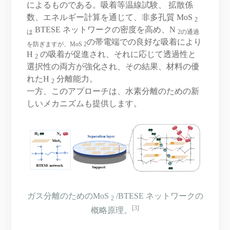
によるものである。吸着等温線試験、 拡散係
数、エネルギー計算を通じて、非多孔質 MoS
2
BTESE ネットワークの密度を高め、N
は
2の通過
の帯電端での良好な吸着により
を防ぎますが、MoS
2
H
の吸着が促進され、それに応じて透過性と
2
選択性の両方が強化され、その結果、材料の優
れたH
分離能力。
2
一方、このアプローチは、水素分離のための新
しいメカニズムも提供します。
ガス分離のためのMoS
/BTESE ネットワークの
2
[3]
概略原理。