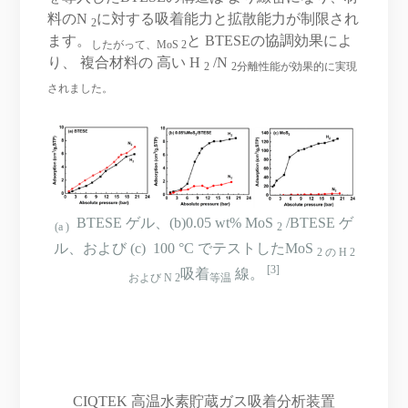
料のN
に対する吸着能力と拡散能力が制限され
2
ます。
と BTESEの協調効果によ
したがって、MoS 2
り、 複合材料の 高い H
/N
2
2分離性能が効果的に実現
されました。
BTESE ゲル、(b)0.05 wt% MoS
/BTESE ゲ
(a )
2
ル、および (c) 100 °C でテストしたMoS
2 の H 2
[3]
吸着
線。
および N 2
等温
CIQTEK 高温水素貯蔵ガス吸着分析装置