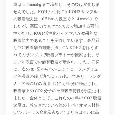
量は 2.2 mmol/g まで増加し、その後は変化しま
せんでした。KOH 活性化 CA-KOH2 サンプル
の吸着能力は、0.5 bar の低圧で 2.14 mmol/g で
したが、高圧では 16 mmol/g まで増加する可能
性があり、KOH 活性化バイオマスが効果的な
吸着能力であることを示唆しています。高品質
なCO2吸着剤の開発手法。CA-KOH2 を除くす
べてのサンプルで吸着プラトーが観察され、サ
ンプル表面での飽和吸着が示されました。同様
に、次の (b) 図からわかるように、ラングミュ
ア等温線の線形適合は 95% 以上であり、ラング
ミュア等温線の適用可能性が十分に検証され、
吸着剤上の CO2 分子の単層吸着特性が実証され
ました。全体として、これらの材料の CO2 吸着
速度は、報告されている他の非バイオマス材料
(メソポーラス窒化炭素など) よりもはるかに高