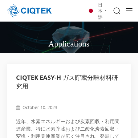
日
本
語
Applications
CIQTEK EASY-H ガス貯蔵分離材料研
究用
October 10, 2023
近年、水素エネルギーおよび炭素回収・利用関
連産業、特に水素貯蔵および二酸化炭素回収・
変換・利用関連産業が広く注目され、発展して