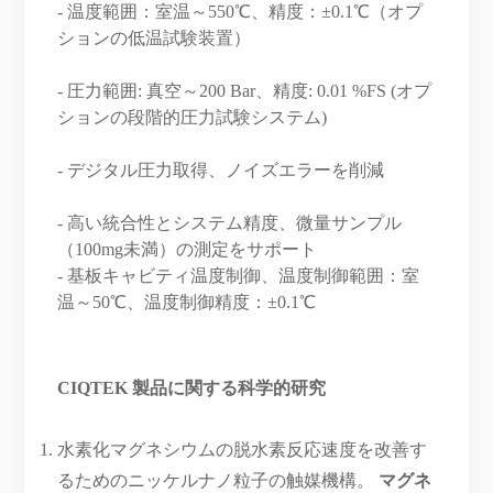
- 温度範囲：室温～550℃、精度：±0.1℃（オプ
ションの低温試験装置）
- 圧力範囲: 真空～200 Bar、精度: 0.01 %FS (オプ
ションの段階的圧力試験システム)
- デジタル圧力取得、ノイズエラーを削減
- 高い統合性とシステム精度、微量サンプル
（100mg未満）の測定をサポート
- 基板キャビティ温度制御、温度制御範囲：室
温～50℃、温度制御精度：±0.1℃
CIQTEK 製品に関する科学的研究
水素化マグネシウムの脱水素反応速度を改善す
るためのニッケルナノ粒子の触媒機構。
マグネ