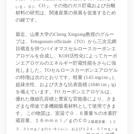
。
、CO
、その他のガス貯蔵および分離
いる
H 2
2
材料の研究は、関連産業の発展を促進するため
の鍵です。
最近、山東大学のCheng Xingxing教授のグルー
プは、Tetragonum officinale（TO）から三次元網
目構造を持つバイオマスセルロースカーボンエ
アロゲルを合成し、KOH活性化によってカーボ
ンエアロゲルのエネルギー貯蔵性能をさらに強
化しました。TOセルロースカーボンエアロゲル
の特徴は次のとおりです。軽量 (3.65 mg/cm
)、
3
超疎水性、および大きな比表面積 (1840 cm
/g)
2
を備えています。TO カーボンエアロゲルは、
優れた微細孔容積と豊富な官能基により、さま
ざまな用途で多機能吸着材料として使用できま
す。 この物質は、室温で０．６重量％の水素貯
蔵容量、１６ｍｍｏｌ／ｇのＣＯ
２吸着容量、１２
３．３１ｍｇ／ｇのｏ−キシレン、および１２４．５７ｍｇ／ｇ