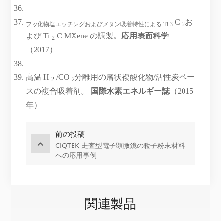
C
お
フッ化物塩エッチングおよびメタン吸着特性による Ti 3
2
よび Ti
C MXene の調製。
応用表面科学
2
（2017）
高温 H
/CO
分離用の層状複酸化物/活性炭ベー
2
2
スの複合吸着剤。
国際水素エネルギー誌
（2015
年）
前の投稿
CIQTEK 走査型電子顕微鏡の粒子粉末材料
への応用事例
関連製品