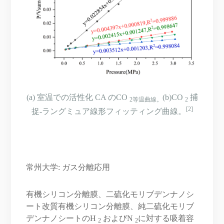
(a) 室温での活性化 CA のCO
(b)CO
捕
2等温曲線。
2
[2]
捉-ラングミュア線形フィッティング曲線。
常州大学: ガス分離応用
有機シリコン分離膜、二硫化モリブデンナノシ
ート改質有機シリコン分離膜、純二硫化モリブ
デンナノシートのH
およびN
に対する吸着容
2
2