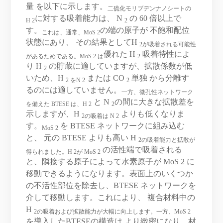
量 を以下に示します。
二硫化モリブデンナノシートの
に対する吸着能力は、 N
の 60 倍以上で
H 2
2
す。
の端の原子が 不飽和配位
これは、通常、MoS 2
状態にあり、 その結果としてH
2が吸着される可能性
優れた H
吸着特性によ
があるためである。
MoS 2 は
2
り H
の貯蔵に適していますが、拡散係数が低
2
いため、H
または CO
単独 から分離す
2 をN
2
2
るのには適していません。
一方、微孔性ネットワーク
と N
の間に大きな拡散差を
を備えた BTESE は、H 2
2
示しますが、H
よりも低くなりま
2の吸着は N
2
す。
を BTESE ネットワークに組み込む
MoS 2
と、 元の BTESE よりも高い H
2の吸着能力と拡散が
の活性端で吸着される
得られました。H
2が MoS
2
と、隣接する原子によって水素原子が MoS 2 に
移動できるようになります。表面上のいくつか
の不活性部位を除去し、BTESE ネットワークを
介して移動します。これにより、 複合材料中の
H
2の吸着および拡散能力が大幅に向上します。
一方、MoS 2
を導入したBTESEの構造は より緻密になり、材