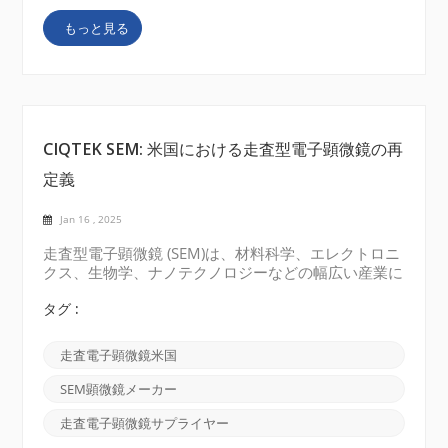
間の遷移が誘発され、材料の電子構造、ダイナミク
もっと見る
ス、および相互作用に関する貴重な情報が得られま
す。 電子常磁性共鳴原理: EPR 分光法は、量子力学の
原理と電子スピンと外部磁場との相互作用に依存して
います。不対電子にはスピン量子数があり、それによ
っ...
CIQTEK SEM: 米国における走査型電子顕微鏡の再
定義
Jan 16 , 2025
走査型電子顕微鏡 (SEM)は、材料科学、エレクトロニ
クス、生物学、ナノテクノロジーなどの幅広い産業に
おいて不可欠なツールとなっています。米国では、
SEM は研究施設、工業研究所、品質管理環境で高解
タグ :
像度のイメージングと正確な分析を提供するために広
く使用されています。このダイナミックで急速に成長
走査電子顕微鏡米国
する分野において、CIQTEK は、最先端のテクノロジ
ー、競争力のある価格設定、優れた顧客サービスを組
SEM顕微鏡メーカー
み合わせた革新的な SEM 製品で傑出しています。 現
代のアプリケーションにおける SEM 顕微鏡 の重要性
走査電子顕微鏡サプライヤー
SEM の比類のないイメージング機能により、科学者