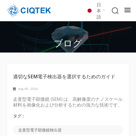
日
本
語
ブログ
適切なSEM電子検出器を選択するためのガイド
Aug 08 , 2024
走査型電子顕微鏡 (SEM) は、高解像度のナノスケール
材料を画像化および分析するための強力な技術です。
電子検出器は SEM の重要なコンポーネントであり、
電子を捕捉して電気信号に変換する役割を果たしま
タグ :
す。正確で信頼性の高い結果を得るには、適切な電子
検出器を選択することが重要です。この記事では、
走査型電子顕微鏡検出器
SEM 電子検出器を選択する際に考慮すべき重要な要