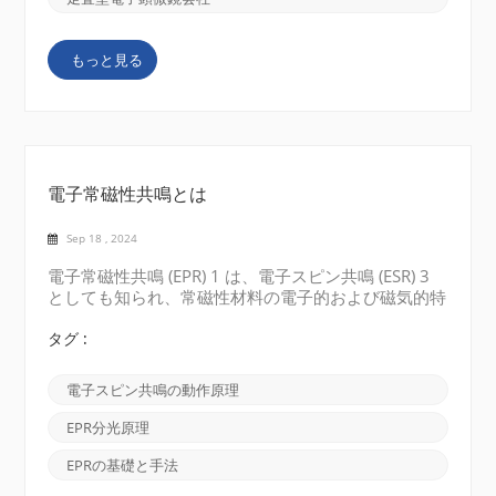
もっと見る
電子常磁性共鳴とは
Sep 18 , 2024
電子常磁性共鳴 (EPR) 1 は、電子スピン共鳴 (ESR) 3
としても知られ、常磁性材料の電子的および磁気的特
性を調べるために使用される高度な分光技術です。こ
のブログでは、EPR の概念、基礎、応用について探っ
タグ :
ていきます。 電子常磁性共鳴とは: 電子常磁性共鳴
は、磁気モーメントを持つ材料内の不対電子の挙動に
電子スピン共鳴の動作原理
焦点を当てます。電子常磁性共鳴の中心的な前提は、
これらの常磁性材料が磁場にさらされると、その電子
EPR分光原理
がそのスピン特性により異なるエネルギーレベルを占
めるということです。共鳴周波数のマイクロ波放射を
EPRの基礎と手法
サンプルに照射すると、これらのエネルギー レベル