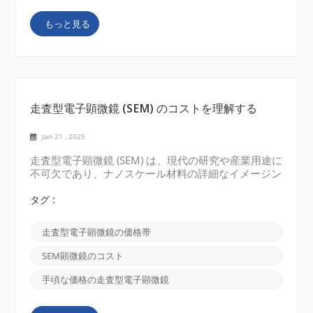
シリーズなどの SEM は、高解像度のイメージングと
もっと見る
ユーザーフレンドリーなインターフェイスで広く知ら
れています。同社は、材料科学からバイオテクノロジ
ーまで幅広い業界にサービスを提供しています。 日
立アメリカ もう 1...
走査型電子顕微鏡 (SEM) のコストを理解する
Jan 21 , 2025
走査型電子顕微鏡 (SEM) は、現代の研究や産業用途に
不可欠であり、ナノスケール材料の詳細なイメージン
グと分析を可能にします。ただし、走査型電子顕微鏡
への投資は大きな決断であり、潜在的な購入者にとっ
タグ :
てその価格構造を理解することは非常に重要です。こ
のブログでは、SEM のコストに影響を与える要因、
走査型電子顕微鏡の価格帯
一般的な価格帯、考慮すべき追加コストを分析しま
す。 SEM のコストに影響するものは何ですか? SEM
SEM顕微鏡のコスト
の価格は仕様、機能、用途によって大きく異なりま
す。以下にいくつかの重要な要素を示します: １．解
手頃な価格の走査型電子顕微鏡
像度とパフォーマンス ナノメートルまたはサブナノ
メートルレベルで画像化できる高解像度SEMは、通