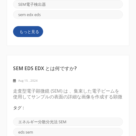
素について説明します。 撮影モード: SEM 検出器
SEM電子検出器
は、それぞれ独自の利点を持つさまざまなイメージン
グ モードで動作できます。最も一般的なイメージン
sem edx eds
グ モードは、二次電子 (SE) イメージングと後方散乱
電子 (BSE) イメージングです。SE イメージングは​​高
もっと見る
解像度の表面情報を提供しますが、BSE イメージング
は​​原子番号の変化に敏感であるため、組成分析に適し
ています。研究や分析の特定の要件を考慮して、最も
適切なイメージング モ...
SEM EDS EDX とは何ですか?
Aug 15 , 2024
走査型電子顕微鏡 (SEM) は 、集束した電子ビームを
使用してサンプルの表面の詳細な画像を作成する顕微
鏡技術です。電子ビームはサンプルをラスター パタ
ーンでスキャンし、電子ビームとサンプルの表面との
タグ :
相互作用によって生成された信号が検出され、画像の
形成に使用されます。SEM は高解像度の 3 次元表面
エネルギー分散分光法 SEM
画像を提供し、材料特性評価、ナノテクノロジー、生
物学研究など、さまざまな分野で広く使用されていま
eds sem