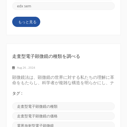
す。 エネルギー分散型 X 線分光法 (EDS): EDS は、
SEM でよく使用される分析技術です。サンプルに電
edx sem
子ビームを照射すると、サンプルから放射される特性
X 線を検出します。これらの X 線のエネルギーと強度
もっと見る
から、サンプルの元素組成に関する情報が得られま
す。SEM EDS を使用すると、サンプル内に存在する
元素を識別および定量化できるため、元素構成と化学
特性に関する貴重な情報...
走査型電子顕微鏡の種類を調べる
Aug 26 , 2024
顕微鏡法は、顕微鏡の世界に対する私たちの理解に革
命をもたらし、科学者が複雑な構造を明らかにし、ナ
ノスケールで材料を研究できるようにしました。さま
ざまな強力な顕微鏡の中でも、走査型電子顕微鏡
タグ :
(SEM)は、驚異的な詳細と解像度で表面を画像化する
ために不可欠なツールです。 このブログ投稿では、
走査型電子顕微鏡の種類
さまざまな種類の走査型電子顕微鏡を詳しく調べ、そ
の独自の機能と用途を探っていきます。 従来の走査
走査型電子顕微鏡の価格
型電子顕微鏡(C-SEM) シングルビーム走査型電子顕微
鏡としても知られる従来の走査型電子顕微鏡は、最も
電界放射型電子顕微鏡