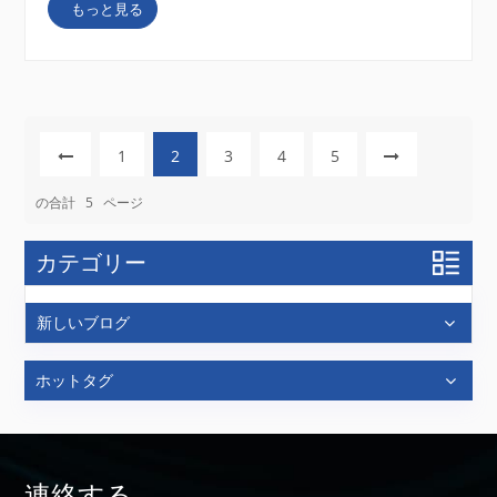
もっと見る
常、より高価です。上級モデルは、より高い倍率やよ
り優れた信号対雑音比など、強化されたイメージング
機能を備えています。[11] 2．追加機能 最新の SEM
には通常、次の追加機能があります: - 元素分析の...
1
2
3
4
5
の合計
5
ページ
カテゴリー
新しいブログ
ホットタグ
連絡する