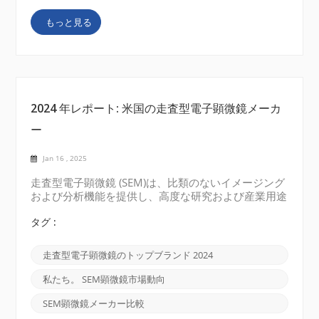
やエンジニアは表面や微細構造をナノスケールで検査
もっと見る
できます。半導体ウェーハの分析から生物標本の研究
まで、SEM は技術革新の推進において重要な役割を
果たしています。よりコンパクトで、効率的で、ユー
ザーフレンドリーな SEM に対する需要が高まるに...
2024 年レポート: 米国の走査型電子顕微鏡メーカ
ー
Jan 16 , 2025
走査型電子顕微鏡 (SEM)は、比類のないイメージング
および分析機能を提供し、高度な研究および産業用途
において極めて重要な役割を果たしています。材料科
学、ライフサイエンス、半導体産業におけるイノベー
タグ :
ションが加速するにつれ、SEM 技術は精密分析の基
礎となっています。 この 2024 年のレポートでは、
走査型電子顕微鏡のトップブランド 2024
米国の SEM 市場の主要企業とその分野への貢献につ
いて調査します。 米国SEM市場の主要企業 サーモフ
私たち。 SEM顕微鏡市場動向
ィッシャーサイエンティフィック サーモフィッシャ
ーサイエンティフィックは、科学機器の世界的リーダ
SEM顕微鏡メーカー比較
ーです。 Thermo Scientific™ Apreo™ や Phenom™