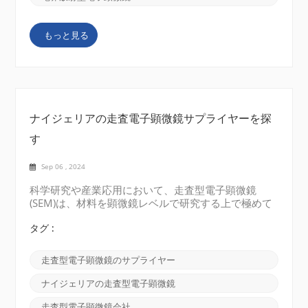
一般的なタイプです。これは、高エネルギーの電子ビ
ームを生成する電子源で構成されており、この電子ビ
もっと見る
ームは試料の表面上で集束および走査されます。電子
検出器は、結果として生じる信号を捕捉し、高解像度
の画像を構築します。 C-SEM は、生体サンプル、材
料、半導体デバイスなど、幅広いサンプルをイメージ
ングできる多用途...
ナイジェリアの走査電子顕微鏡サプライヤーを探
す
Sep 06 , 2024
科学研究や産業応用において、走査型電子顕微鏡
(SEM)は、材料を顕微鏡レベルで研究する上で極めて
重要な役割を果たしています。このブログでは、ナイ
ジェリア
タグ :
走査型電子顕微鏡のサプライヤー
ナイジェリアの走査型電子顕微鏡
走査型電子顕微鏡会社