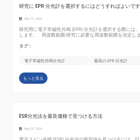
研究に EPR 分光計を選択するにはどうすればよいです
May 15 , 2024
研究用に電子常磁性共鳴 (EPR) 分光計を選択する際
します。 周波数範囲:研究に必要な周波数範囲を決定します
数範囲で利用できます。どちらを選択するかは、研究し
す。 磁場強度:実験に必要な磁場強度を考慮してください。E
タグ :
度で動作します。電界強度が高いほどスペクトル分解能
す。 サンプル サイズと互換性:サンプル サイズと互換性
電子常磁性共鳴分光計
最高の EPR 分光計
計されていますが、他の EP...
もっと見る
ESR分光法を最良価格で見つける方法
May 30 , 2024
電子スピン共鳴 (ESR) 分光法の最安値を見つけるには