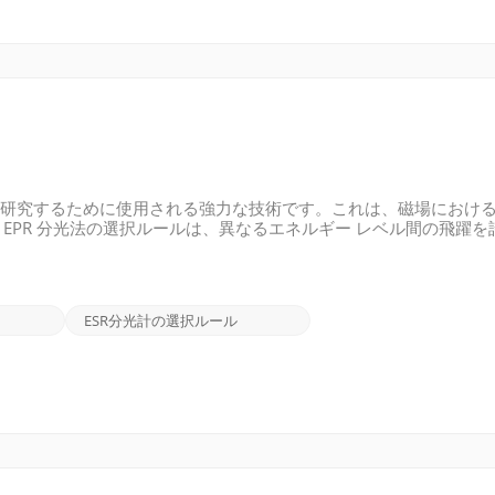
構造を研究するために使用される強力な技術です。これは、磁場におけ
EPR 分光法の選択ルールは、異なるエネルギー レベル間の飛躍を
することは、データを解釈し、EPR スペクトルから意味のある情
ル 最も基本的な EPR 分光法の選択ルールはスピン選択ルールで
1 変化する必要があると述べています。m_s 値は、外部磁場に対する
ら反平行、またはその逆) またはスピン保存 (平行から平行、また
ESR分光計の選択ルール