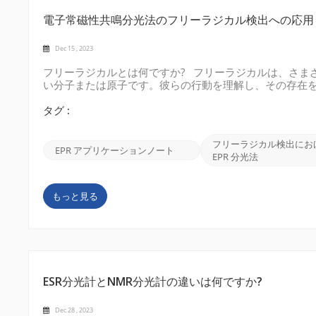
電子常磁性共鳴分光法のフリーラジカル検出への応用
Dec 15 , 2023
フリーラジカルとは何ですか? フリーラジカルは、さま
い分子または原子です。彼らの行動を理解し、その存在
システムとの関与を研究するために不可欠です。 インターネ
子の磁気特性を利用します。このような物質を含むサン
タグ :
ギーの吸収または放出が起こります。これらの転移の発
ことができます。 EPR の応用 フリーラジカル検出におけ
フリーラジカル検出にお
ばれます。フリーラジカルなどの常磁性種を研究するために
EPR アプリケーションノート
EPR 分光法
もっと見る
ESR分光計とNMR分光計の違いは何ですか?
Dec 28 , 2023