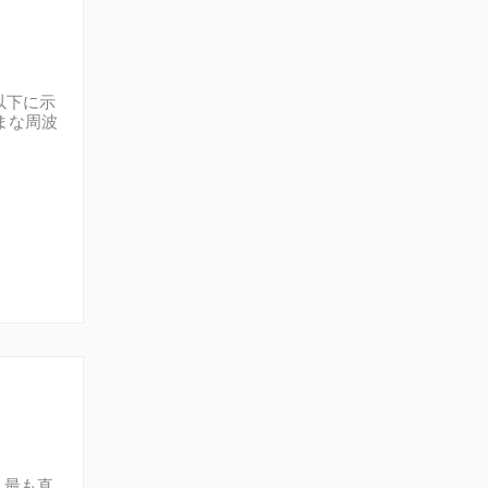
以下に示
まな周波
異なりま
まな磁場強
がありま
向けに設
 最も直