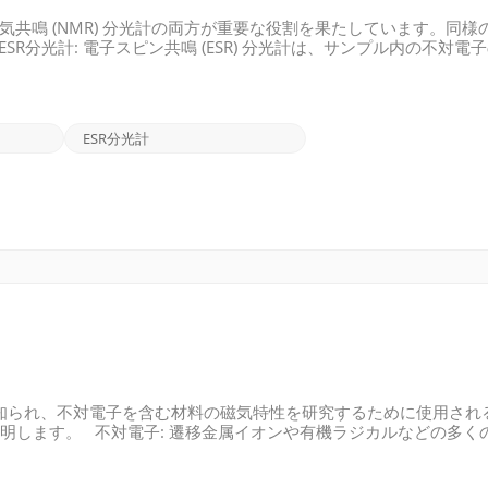
磁気共鳴 (NMR) 分光計の両方が重要な役割を果たしています。同様
R分光計: 電子スピン共鳴 (ESR) 分光計は、サンプル内の不対電
を持っており、マイクロ波放射を使用して分析できます。ESR 分
を分割し、電子のスピン遷移中のエネルギーの吸収または放出を測
気共鳴 (NMR) 分光計は、サンプル内の原子の核スピンの研究に焦点を当
核スピンを持ち、小さな磁石のように動作します。NMR 分光計は
ESR分光計
としても知られ、不対電子を含む材料の磁気特性を研究するために使用さ
明します。 不対電子: 遷移金属イオンや有機ラジカルなどの多く
特性を持っています。 外部磁場: 強力な静磁場が研究対象のサン
ーメントを揃えます。 共鳴条件: マイクロ波源は、通常はマイク