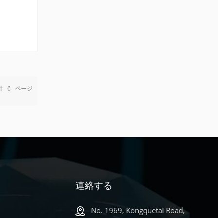
計
6
ページ
連絡する
No. 1969, Kongquetai Road,