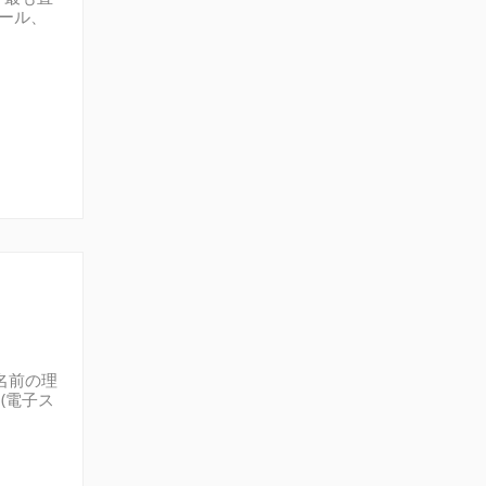
セール、
つけるこ
チェック
て比較で
代...
る名前の理
(電子ス
らは、特
の吸収
磁性種、
システム