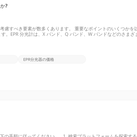
か?
には、考慮すべき要素が数多くあります。 重要なポイントのいくつかを
。EPR 分光計は、X バンド、Q バンド、W バンドなどのさまざ
ているサンプルの種類と必要なスペクトル分解能のレベルによって
PR 分光計は、0.35 T、1.2 T、またはそれ以上など、さまざ
は向上しますが、特殊な機器が必要になり、コストが高くなる場合
の要件を評価します。一部の EPR 分光計は小さなサンプル サイズ
EPR分光器の価格
、以下の手順に従ってください。 1. 検索プラットフォームを探索する