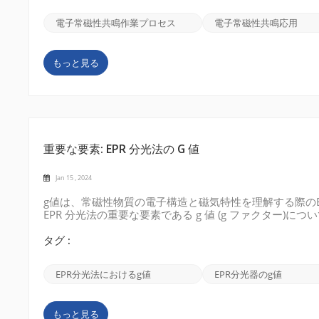
の特定の周波数の電磁放射を放射します。周波数は、マ
鳴条件に一致するまで調整されます。 エネルギーの吸収
電子常磁性共鳴作業プロセス
電子常磁性共鳴応用
収し、あるスピン状態から別のスピン状態に...
もっと見る
重要な要素: EPR 分光法の G 値
Jan 15 , 2024
g値は、常磁性物質の電子構造と磁気特性を理解する際のE
EPR 分光法の重要な要素である g 値 (g ファクター
ルギー差の間の比例定数を表す無次元量です。g 値は、
によって取得できます。これは、電子スピンが外部磁場と
タグ :
ど、常磁性物質の重要な特性を決定するために一般的に使用さ
物理特性から導出されます。ただし、遷移金属錯体や有機
EPR分光法におけるg値
EPR分光器のg値
があります。この偏差は、スピン軌道結合や近...
もっと見る