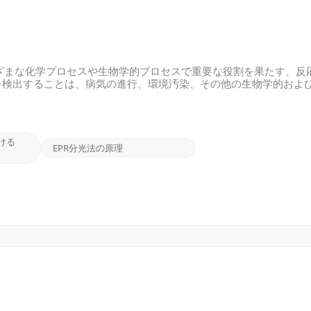
ざまな化学プロセスや生物学的プロセスで重要な役割を果たす、反
を検出することは、病気の進行、環境汚染、その他の生物学的およ
ット経由の画像 EPR分光法の原理 EPR 分光法は、常磁性物質
プルが磁場や電磁放射線にさらされると、電子スピン遷移が発生し
生を測定することにより、常磁性物質とその環境に関する貴重な情
る分光学 電子常磁性共鳴（EPR）分光法、 電子スピン共鳴（ESR
ける
使...
EPR分光法の原理