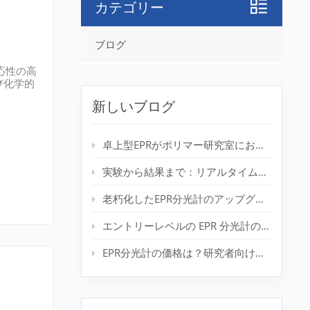
カテゴリー
ブログ
応性の高
び化学的
の不対電
新しいブログ
、エネル
報を得る
） とも呼
卓上型EPRがポリマー研究室におけるラジカル検出をどのように改善するか
実験から結果まで：リアルタイムスピン分析のためのデスクトップEPR
老朽化したEPR分光計のアップグレード：新しい磁石なしでシステム寿命を延ばす
エントリーレベルの EPR 分光計の実際の価格はいくらですか?
EPR分光計の価格は？研究者向け完全価格ガイド