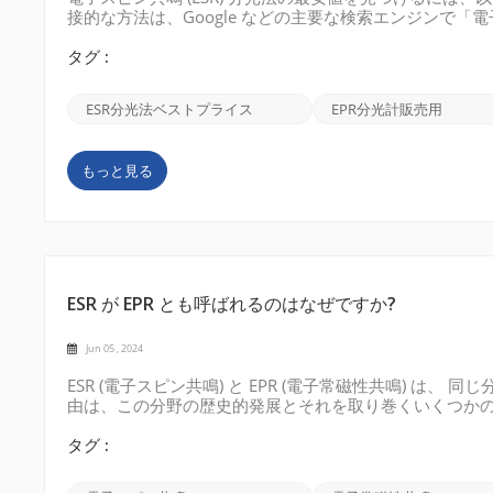
接的な方法は、Google などの主要な検索エンジンで「電
手頃な価格などの言葉を使用してニーズを説明すると、以
とができます。 2. オンライン B2B マーケットプレ
タグ :
してください。これらのプラットフォームを使用すると、
きます。例には、GlobalSpec、DirectIndustry
ESR分光法ベストプライス
EPR分光計販売用
もっと見る
ESR が EPR とも呼ばれるのはなぜですか?
Jun 05 , 2024
ESR (電子スピン共鳴) と EPR (電子常磁性共鳴) 
由は、この分野の歴史的発展とそれを取り巻くいくつかの興
ピン共鳴) と呼ばれていました。 20 世紀半ばに、磁
定の材料が強い磁場にさらされ、電磁放射にさらされる
タグ :
は、磁場内で電子のスピン状態が反転し、共鳴が起こる
つまり不対電子を持つ原子、分子、イオンのスペクトルを