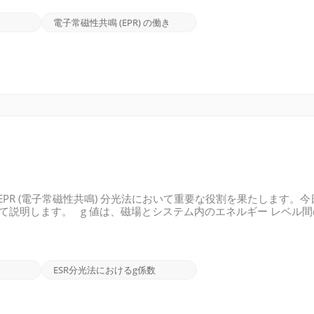
イクロ波放射のエネルギーが電子スピン状態間のエネルギー差に相
: 共鳴条件が満たされると、不対電子はマイクロ波放射からエネル
電子常磁性共鳴 (EPR) の働き
PR (電子常磁性共鳴) 分光法において重要な役割を果たします。今
)について説明します。 g 値は、磁場とシステム内のエネルギー レベル
磁場の存在下で電磁放射線を吸収する常磁性体の共鳴周波数を測定
相互作用する程度を表します。g 値は、不対電子の数や軌道角運
れます。 自由電子の場合、g 値は 2.0023 の定数であり、
ラジカルなどのより複雑な系では、g 値がこの標準値から逸脱す
ESR分光法におけるg係数