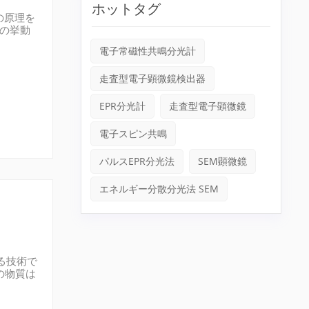
ホットタグ
の原理を
子の挙動
光計は、
電子常磁性共鳴分光計
定しま
てていま
走査型電子顕微鏡検出器
、強力
EPR分光計
走査型電子顕微鏡
電子スピン共鳴
パルスEPR分光法
SEM顕微鏡
エネルギー分散分光法 SEM
れる技術で
の物質は
プルに適
ロ波範囲