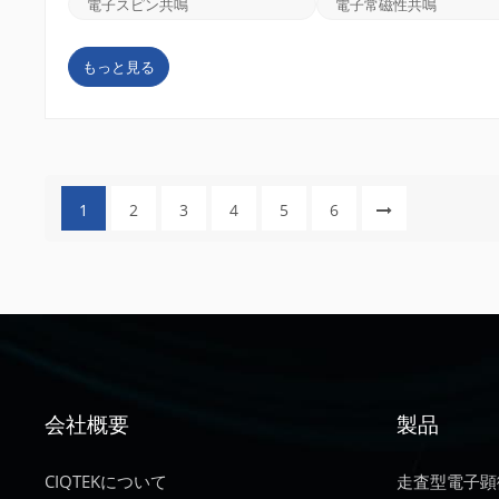
電子スピン共鳴
電子常磁性共鳴
の研究に使用できることに気づきました。その結...
もっと見る
1
2
3
4
5
6
会社概要
製品
CIQTEKについて
走査型電子顕