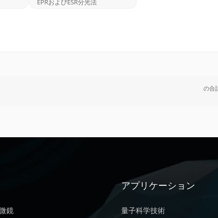
EPRおよびESR分光法
の合
アプリケーション
微鏡
量子科学技術