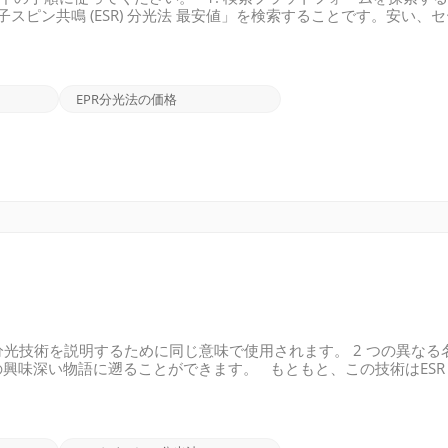
子スピン共鳴 (ESR) 分光法 最安値」を検索することです。安い、
下に示すような、認知された価格で適切なEPR 分光器を簡単に見
イスを探索する 科学機器を販売するオンライン マーケットプレイスを
ユーザーは ESR 分光法を含むさまざまな科学技術の価格を検索し
 などが含まれます。次に例を示します。 3. 複数の見積もりをリクエストする 
EPR分光法の価格
は、 同じ分光技術を説明するために同じ意味で使用されます。 2 つの異な
味深い物語に遡ることができます。 もともと、この技術はESR 
場における電子の挙動を研究する物理学者によって発見されました。彼
と、特定の周波数でエネルギーを吸収することを観察しました。こ
ことによるものです。 この分野が成長するにつれて、研究者は常
研究し始めました。彼らは、ESR 技術を電子だけでなく広範囲の