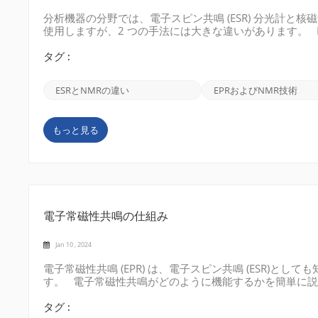
分析機器の分野では、電子スピン共鳴 (ESR) 分光計と核
使用しますが、2 つの手法には大きな違いがあります。 ES
を研究するために使用されます不対電子は磁気モーメント
強力な磁場を使用してこれらの電子のエネルギー レベル
タグ :
す。 CIQTEK EPR 分光計 NMR分光計: 一方、核磁
す。奇数の陽子または中性子を持つ原子核は、ゼロ以外の
ESRとNMRの違い
EPRおよびNMR技術
な磁場と高周波パルスを...
もっと見る
電子常磁性共鳴の仕組み
Jan 10 , 2024
電子常磁性共鳴 (EPR) は、電子スピン共鳴 (ESR)
す。 電子常磁性共鳴がどのように機能するかを簡単に説
不対電子を持っています。これらの不対電子は固有の磁気
用されます。この磁場は、サンプル内の不対電子の磁気モ
タグ :