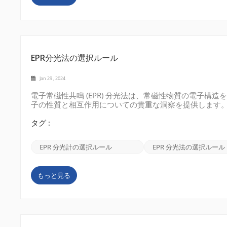
EPR分光法の選択ルール
Jan 29 , 2024
電子常磁性共鳴 (EPR) 分光法は、常磁性物質の電子
子の性質と相互作用についての貴重な洞察を提供します。
は禁止する条件を確立します。これらの選択ルールを理解
するために不可欠です。 EPR のローテーション選択ルー
タグ :
ャンプが発生するには、スピン射影量子数 (m_s) が ±
ンの方向を表します。このシフトは、スピン反転 (平行か
EPR 分光計の選択ルール
EPR 分光法の選択ルール
から反平行) によって引き起こされ...
もっと見る