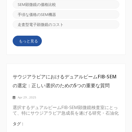
イエンティフィック）、日立などの有名ブランドに加
SEM顕微鏡の価格比較
え、CIQTEKなどの新興企業も含まれています。 SEM
市場における多様な価格帯ハイエンドシステム：
手頃な価格のSEM機器
JEOLやFEIなどの老舗メーカーの最上位機種は、通
常、30万ドルから60万ドルの価格帯です。これらの
走査型電子顕微鏡のコスト
SEMは、最先端の電子光学系、複数の検出器アレイ、
高度な自動化機能を備えており、超高解像度を必要と
もっと見る
する最先端の研究に最適です。 ミッドレンジオプシ
ョン：ミッドレンジシステムは、一般的に15万ドル
から30万ドルの価格帯で、高度な画像化機能とより
アクセスしやすいコストのバランスを取っています。
これらの機器...
サウジアラビアにおけるデュアルビームFIB-SEM
の選定：正しい選択のための5つの重要な質問
Apr 29 , 2025
選択するデュアルビームFIB-SEM顕微鏡検査室にとっ
て、特にサウジアラビア急成長を遂げる研究・石油化
学セクター。予算と実験室スペースを確保する前に、
以下の5つの質問を自問自答し、システムが必要な性
タグ :
能、信頼性、そして現地サポートを提供できるかを確