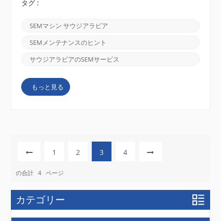
り、極端な温度変化が部品に負担をかけたりするな
タグ :
ど、規律あるメンテナンスは鮮明な画像と安定した稼
働時間を確保します。以下は、砂漠の厳しい環境下で
SEMマシン サウジアラビア
SEM装置を強化するための4つの実践的な戦略です。
架空の事例は一切ありません。CIQTEKの設計と地域
SEMメンテナンスのヒント
サポートが、各ステップをいかに簡素化できるかにつ
いても解説します。1. ダストフィルターと暖房・換
サウジアラビアのSEMサービス
気・空調（HVAC）制御砂が SEM の呼吸ゾーンに到
達する前に止めてください。 多段空気ろ過：ラボの
もっと見る
HVAC吸気口には、MERV（Minimum Efficiency
Reporting Value）8のプレフィルターを取り付け、続
いてMERV 13のファイナルフィルターを設置してく
ださい。砂嵐の季節には、SE...
1
2
3
4
の合計
4
ページ
カテゴリー