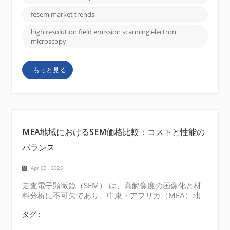
は、特にナノテクノロジー、半導体製造、電池開発な
どの業界がより精密なイメージングの必要性を高める
fesem market trends
につれて、大幅な成長を経験しています。研究開発へ
の投資増加と先端技術により、需要の継続的な成長が
high resolution field emission scanning electron
microscopy
保証されています。この傾向は今後数年間続くため、
FE-SEMは学際的な研究にとって重要なツールとなり
ます。CIQTEKは、先端技術を組み合わせた高度なFE-
もっと見る
SEMシステムを提供することにより、この市場成長に
積極的に貢献しています。最先端のイメージング機能
と手頃な価格。そのFESEMソリューションは、学術...
MEA地域におけるSEM価格比較：コストと性能の
バランス
Apr 03 , 2025
走査電子顕微鏡（SEM） は、高解像度の画像化と材
料分析に不可欠であり、中東・アフリカ（MEA）地
域と極東地域では、コストと性能のバランスが重要で
す。市場は、プレミアムシステムから予算に優しい代
タグ :
替案まで幅広く、JEOL、FEI（サーモフィッシャーサ