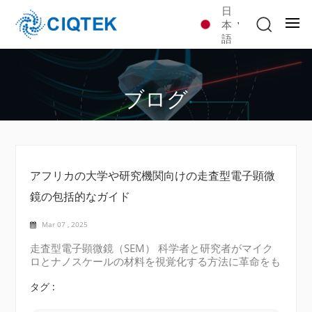
日
本
語
ブログ
アフリカの大学や研究機関向けの走査型電子顕微
鏡の包括的なガイド
Mar 07 , 2025
走査型電子顕微鏡（SEM） 科学者と研究者がマイク
ロとナノスケールの材料を視覚化する方法に革命をも
たらしました。 の学術的および研究環境で アフリ
カ、SEMは、材料科学や生物学からナノテクノロジー
タグ :
や環境研究まで、理論研究と現実世界のアプリケーシ