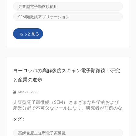
純な場合、SEMは電子の集中ビームを使用してサンプ
走査型電子顕微鏡使用
ルをプローブします。 これらの電子が標本と相互作
用すると、表面のテクスチャ、形態、および組成に関
SEM顕微鏡アプリケーション
する重要な情報を明らかにする信号を生成します。
この効率的なイメージングプロセスは、解像度を高め
もっと見る
るだけでなく、ユーザーエクスペリエンスを過剰に複
雑にすることなく、高度な材料分析を可能にします。
キー関数とアプリケーション高解像度イメージング
SEMSは、ナノスケールの詳細をキャプチャすること
に優れており、材料科...
ヨーロッパの高解像度スキャン電子顕微鏡：研究
と産業の進歩
Mar 21 , 2025
走査型電子顕微鏡（SEM） さまざまな科学的および
産業分野で不可欠なツールになり、研究者が前例のな
い明確さ ...
タグ :
高解像度走査型電子顕微鏡