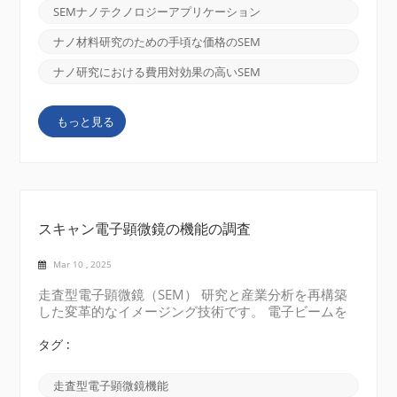
細を発表するための基礎となりました。 SEMの背後
SEMナノテクノロジーアプリケーション
にある科学そのコアでは、SEMは、標本の表面を横切
って電子の集中したビームをスキャンすることで機能
ナノ材料研究のための手頃な価格のSEM
します。 これらの電子はサンプル内の原子と相互作
用し、標本の地形、組成、およびその他の重要な特性
ナノ研究における費用対効果の高いSEM
に関する洞察を提供する信号を生成します。 二次電
子、後方散乱電子、および特性X線を収集することに
もっと見る
より、SEMは例外的な明瞭さとコントラストを備えた
画像を配信します。 この強力なイメージング技術
は、視覚化のためのツールであるだけでなく、定量分
析機器でもあります。 研究者は、ナノメートルスケ
ールで寸法を測定し、...
スキャン電子顕微鏡の機能の調査
Mar 10 , 2025
走査型電子顕微鏡（SEM） 研究と産業分析を再構築
した変革的なイメージング技術です。 電子ビームを
活用することにより、SEMは、ナノスケールの表面の
複雑な詳細を明らかにする超高解像度画像を提供しま
タグ :
す。 技術的な詳細で迷子になるのではなく、SEMの
中核的な強みと、今日の科学的および産業的景観に不
走査型電子顕微鏡機能
可欠な理由を強調しましょう。 SEMの必需品最も単