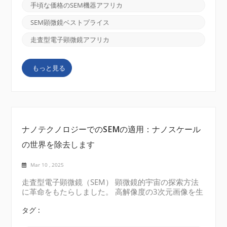
ョンの間の橋渡しとして機能します。 このガイド
手頃な価格のSEM機器アフリカ
は、SEMテクノロジー、現代の研究におけるその重要
性、そしてなぜ CIQTEK走査型電子顕微鏡 アフリカの
SEM顕微鏡ベストプライス
機関の主要な選択肢として際立っています。 走査型
電子顕微鏡を理解するSEMは、電子の焦点を合わせた
走査型電子顕微鏡アフリカ
ビームを使用して、標本の表面の高解像度画像を生成
します。 従来の光顕微鏡とは異なり、SEMは、テク
もっと見る
スチャ、構成、さらには材料の3次元構造などの複雑
な詳細を明らかにすることができます。 これらの機
能により、以下の不可欠なツールになります高度な材
料分析： 金属、セラミック、ポリマー、および複合
材料の特性評価。...
ナノテクノロジーでのSEMの適用：ナノスケール
の世界を除去します
Mar 10 , 2025
走査型電子顕微鏡（SEM） 顕微鏡的宇宙の探索方法
に革命をもたらしました。 高解像度の3次元画像を生
成する能力は、 ナノテクノロジー。 研究がナノスケ
ールをさらに深く掘り下げているため、SEMはナノ構
タグ :
造、ナノ粒子、およびその他の高度な材料の複雑な詳