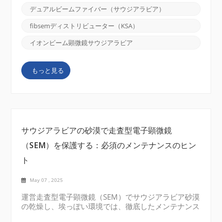
認してください。1. イオンビーム電流とスポット サ
デュアルビームファイバー（サウジアラビア）
イズはアプリケーションにどのような影響を与えます
か?高電流ビームは加工速度は速くなりますが、分解
fibsemディストリビューター（KSA）
能は犠牲になります。一方、低電流ビームはスループ
ットを犠牲にしてナノスケールの精度を実現します。
イオンビーム顕微鏡サウジアラビア
ベンダーにビーム電流とスポットサイズの曲線を尋
ね、その装置の優れた点を確認してください。 サウ
もっと見る
ジアラビアの研究所でなぜ重要なのか石油化学触媒の
研究では、EDS または TEM ラメラの準備のための迅
速なトレンチングが不可欠ですが、それでもナノ多孔
質構造を検査するには 10 nm 未満のトレンチが必要
です。 C...
サウジアラビアの砂漠で走査型電子顕微鏡
（SEM）を保護する：必須のメンテナンスのヒン
ト
May 07 , 2025
運営走査型電子顕微鏡（SEM）でサウジアラビア砂漠
の乾燥し、埃っぽい環境では、徹底したメンテナンス
が必要です。空気中の砂がチャンバー内に侵入した