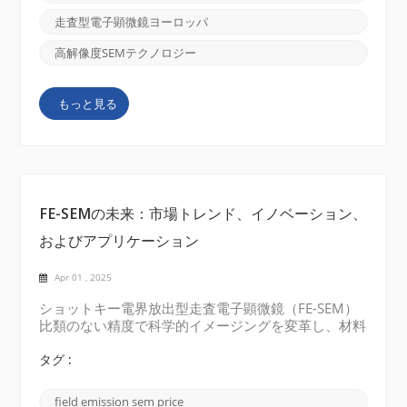
走査型電子顕微鏡ヨーロッパ
高解像度SEMテクノロジー
もっと見る
FE-SEMの未来：市場トレンド、イノベーション、
およびアプリケーション
Apr 01 , 2025
ショットキー電界放出型走査電子顕微鏡（FE-SEM）
比類のない精度で科学的イメージングを変革し、材料
科学、生物医学研究、ナノテクノロジーの進歩を促進
しています。業界がより高い解像度と精度を求めるに
タグ :
つれて、FE-SEMは最先端研究のための頼れるツール
として台頭しています。 市場成長と予測FE-SEM市場
field emission sem price