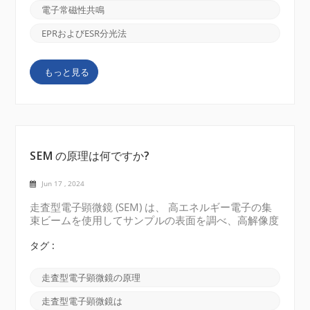
見されました。彼らは、特定の材料が強い磁場にさら
電子常磁性共鳴
され、電磁放射にさらされると、特定の周波数でエネ
ルギーを吸収することを観察しました。この吸収は、
EPRおよびESR分光法
磁場内で電子のスピン状態が反転し、共鳴が起こるこ
とによるものです。 この分野が成長するにつれて、
もっと見る
研究者は常磁性種、つまり不対電子を持つ原子、分
子、イオンのスペクトルを研究し始めました。彼ら
は、ESR 技術を電子だけでなく広範囲のシステムの研
究に使用できることに気づきました。その結...
SEM の原理は何ですか?
Jun 17 , 2024
走査型電子顕微鏡 (SEM) は、 高エネルギー電子の集
束ビームを使用してサンプルの表面を調べ、高解像度
の詳細な画像を生成するという原理に基づいていま
す。 電子源: SEM は、通常は加熱されたタングステ
タグ :
ンフィラメントまたは電界放出銃などの電子源を使用
して電子ビームを生成します。 電子ビーム生成: 電
走査型電子顕微鏡の原理
子源から放出された電子は電界によって高エネルギー
に加速されます。電子は電磁レンズを使用して細いビ
走査型電子顕微鏡は