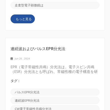
ームに集束されます。 サンプルとの相互作用: 一次
電子ビームはサンプルの表面に向けられます。ビーム
走査型電子顕微鏡は
がサンプルと相互作用すると、散乱、吸収、二次電子
の放出など、いくつかの種類の相互作用が発生しま
もっと見る
す。 散乱: 一次電子は、サンプル内の原子と相互作
用しながら、弾性散乱または非弾性散乱を受ける可能
性があります。弾性散乱は電子ビームの方向の変化を
もたらし、非弾性散乱はサンプルの原子との相互作
用...
連続波およびパルスEPR分光法
Jun 26 , 2024
EPR（電子常磁性共鳴）分光法は、電子スピン共鳴
（ESR）分光法とも呼ばれ、常磁性種の電子構造を研
究するために使用される手法です。 EPR 分光法に
は、連続波 (CW) EPR 分光法とパルス EPR 分光法の 2
タグ :
つの主なタイプがあります。 連続波（CW）EPR分
光法： 連続波 EPR 分光法では、マイクロ波源が一定
パルスEPR分光法
の周波数でマイクロ波をサンプル内に連続的に放射し
ます。 磁場を周波数範囲にわたって掃引し、サンプ
連続波EPR分光法
ルによるマイクロ波放射の吸収を磁場強度の関数とし
て測定します。これにより、常磁性種のエネルギー
CW電子常磁性共鳴分光法