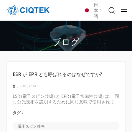
日
本
語
ブログ
ESR が EPR とも呼ばれるのはなぜですか?
Jun 05 , 2024
ESR (電子スピン共鳴) と EPR (電子常磁性共鳴) は、 同
じ分光技術を説明するために同じ意味で使用されま
す。 2 つの異なる名前の理由は、この分野の歴史的
発展とそれを取り巻くいくつかの興味深い物語に遡る
タグ :
ことができます。 もともと、この技術はESR (電子ス
ピン共鳴) と呼ばれていました。 20 世紀半ばに、磁
電子スピン共鳴
場における電子の挙動を研究する物理学者によって発