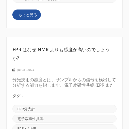
レベル間のジャンプを示す EPR スペクトルが生成さ
れます。 CW EPR 分光法は、比較的遅い動的プロセス
もっと見る
を研究したり、安定した常磁性種を調べたりするため
によく使用されます。 パルスEPR分光法: パルス
EPR 分光法は、パルス...
EPR はなぜ NMR よりも感度が高いのでしょう
か?
Jul 08 , 2024
分光技術の感度とは、サンプルからの信号を検出して
分析する能力を指します。電子常磁性共鳴 (EPR また
は ESR)と核磁気共鳴 (NMR)の場合、 EPRは一般に
NMR よりも感度が高いと考えられていますが、それ
タグ :
にはいくつかの理由があります。 1. 検出原理 EPR
は不対電子からの信号を検出しますが、NMR は原子
EPR分光計
核からの信号を検出します。不対電子は通常、原子核
よりも高い磁気モーメントを持ち、より強い信号を生
電子常磁性共鳴
成します。電子のこの固有の特性により、EPR は不対
電子を含む常磁性物質に対してより敏感になります。
EPRとNMR