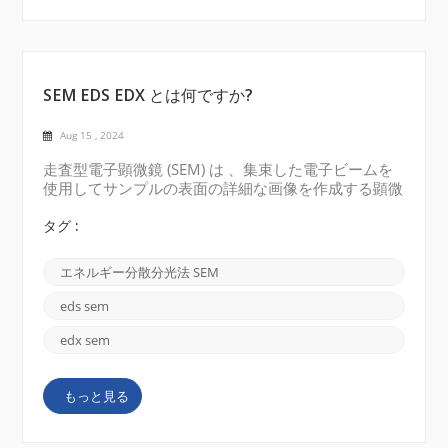
SEM EDS EDX とは何ですか?
Aug 15 , 2024
走査型電子顕微鏡 (SEM) は 、集束した電子ビームを
使用してサンプルの表面の詳細な画像を作成する顕微
鏡技術です。電子ビームはサンプルをラスター パタ
ーンでスキャンし、電子ビームとサンプルの表面との
タグ :
相互作用によって生成された信号が検出され、画像の
形成に使用されます。SEM は高解像度の 3 次元表面
エネルギー分散分光法 SEM
画像を提供し、材料特性評価、ナノテクノロジー、生
物学研究など、さまざまな分野で広く使用されていま
eds sem
す。 エネルギー分散型 X 線分光法 (EDS): EDS は、
SEM でよく使用される分析技術です。サンプルに電
edx sem
子ビームを照射すると、サンプルから放射される特性
X 線を検出します。これらの X 線のエネルギーと強度
もっと見る
から、サンプルの元素組成に関する情報が得られま
す。SEM EDS を使用すると、サンプル内に存在する
元素を識別および定量化できるため、元素構成と化学