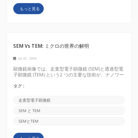
CIQTEK : CIQTEK は、業界をリードする技術を備えた
もっと見る
走査型電子顕微鏡のメーカーであり、世界的なサプラ
イヤーです。FESEM、FIB-SEM、タングステンフィラ
メント SEM など、高度でサービスが行き届い...
SEM Vs TEM: ミクロの世界の解明
Jul 22 , 2024
顕微鏡画像では、走査型電子顕微鏡 (SEM)と透過型電
子顕微鏡 (TEM) という2 つの主要な技術が、ナノワー
ルドの複雑さに対する理解に革命をもたらしました。
これらの強力なツールは、さまざまな科学分野に新た
タグ :
な道を開き、研究者が幅広い材料の組成、構造、およ
び動作を詳しく調べることを可能にしました。 走査
走査型電子顕微鏡
型電子顕微鏡 (SEM) と電子顕微鏡 (TEM) のそれぞれ
の独自の機能、用途、制限を強調して比較対照しま
SEM と TEM
す。 1. 走査型電子顕微鏡（SEM）： 走査型電子顕
微鏡は、電子ビームを使用して試料の表面をスキャン
SEMとTEM
し、非常に詳細な 3 次元画像を提供します。SEM の
主な利点は、サブミクロンからナノメートル スケー