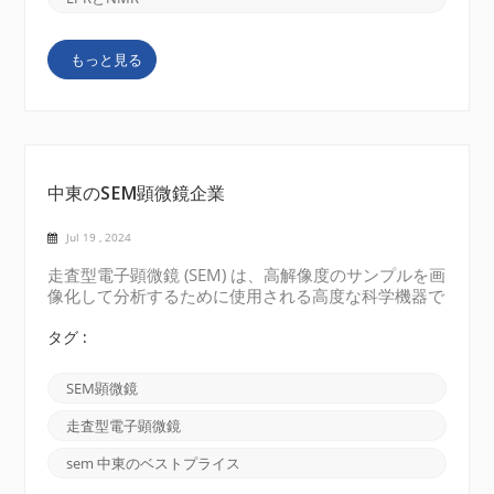
2. 信号強度 EPR では、信号は磁場内の不対電子の異
なるスピン状態間の遷移から生じます。電子の磁気モ
もっと見る
ーメントは原子核の磁気モーメントよりも大きいた
め、これらの遷移は比較的強い信号を生成します。対
照的に、NMR 信号は原子核のエネルギー状態間の遷
移から...
中東のSEM顕微鏡企業
Jul 19 , 2024
走査型電子顕微鏡 (SEM) は、高解像度のサンプルを画
像化して分析するために使用される高度な科学機器で
す。 中東のいくつかの国には、確立された科学研究
機関や大学があり、サウジアラビア、アラブ首長国連
タグ :
邦 (U​​AE)、トルコ、エジプト、イラクは、走査型電子
顕微鏡を含む科学研究開発に多額の投資を行っていま
SEM顕微鏡
す。走査型電子顕微鏡は、材料科学、ナノテクノロジ
ー、生物学、その他の関連分野の大学や研究機関でよ
走査型電子顕微鏡
く使用されています。 中東では、さまざまなブラン
ドの走査型電子顕微鏡が販売されています。よく使用
sem 中東のベストプライス
されるブランドの一部を以下に示します。 1.