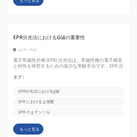
もっと見る
ルの表面形態を非常に高い解像度で捉えることができ
ることです。ビームが試料の表面と相互作用するとき
に放出される二次電子を検出することにより、SEM
は表面の特徴、テクスチャ...
EPR分光法におけるg値の重要性
Jul 30 , 2024
電子常磁性共鳴 (EPR) 分光法は、常磁性種の電子構造
と特性を研究するための強力な実験手法です。EPR 分
光法では、常磁性システムにおける不対電子の挙動と
環境を理解する上で g 値が重要な役割を果たします。
タグ :
この記事では、g 値の概要と EPR 分光法におけるその
重要性について説明します。 1. g値の理解: g 値、ス
EPR分光法におけるg値
ペクトル分割係数、またはランデ g 係数は、常磁性シ
ステムにおける磁場と不対電子のエネルギー レベル
EPR における g 係数
との関係を表します。これは EPR 信号の共鳴周波数
を決定し、常磁性種を識別して特徴付けるために使用
EPR の g テンソル
できます。 2. g値の計算式: g 値は次の式を使用して
計算されます。 g = (hf)/(μB * B) どこ gはスペクト
もっと見る
ル分割係数である hはプランク定数である fはEPR信
号周波数である μBはボー...