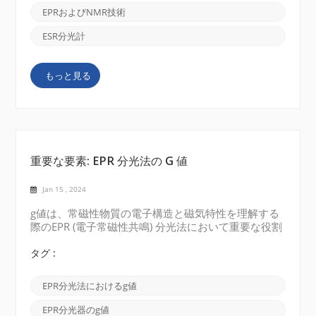
ます。ESR 分光計は、強力な磁場を使用してこれらの
EPRおよびNMR技術
電子のエネルギー レベルを分割し、電子のスピン遷
移中のエネルギーの吸収または放出を測定します。
ESR分光計
CIQTEK EPR 分光計 NMR分光計: 一方、核磁気共鳴
(NMR) 分光計は、サンプル内の原子の核スピンの研究
もっと見る
に焦点を当てています。奇数の陽子または中性子を持
つ原子核は、ゼロ以外の核スピンを持ち、小さな磁石
のように動作します。NMR 分光計は、強力な磁場と
高周波パルスを...
重要な要素: EPR 分光法の G 値
Jan 15 , 2024
g値は、常磁性物質の電子構造と磁気特性を理解する
際のEPR (電子常磁性共鳴) 分光法において重要な役割
を果たします。今日は、 EPR 分光法の重要な要素で
ある g 値 (g ファクター)について説明します。 g 値
タグ :
は、磁場とシステム内のエネルギー レベル間のエネ
ルギー差の間の比例定数を表す無次元量です。g 値
EPR分光法におけるg値
は、磁場の存在下で電磁放射線を吸収する常磁性体の
共鳴周波数を測定することによって取得できます。こ
EPR分光器のg値