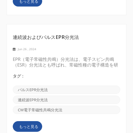
もっと見る
研究者は常磁性種、つまり不対電子を持つ原子、分
子、イオンのスペクトルを研究し始めました。彼ら
は、ESR 技術を電子だけでなく広範囲のシステムの研
究に使用できることに気づきました。その結...
連続波およびパルスEPR分光法
Jun 26 , 2024
EPR（電子常磁性共鳴）分光法は、電子スピン共鳴
（ESR）分光法とも呼ばれ、常磁性種の電子構造を研
究するために使用される手法です。 EPR 分光法に
は、連続波 (CW) EPR 分光法とパルス EPR 分光法の 2
タグ :
つの主なタイプがあります。 連続波（CW）EPR分
光法： 連続波 EPR 分光法では、マイクロ波源が一定
パルスEPR分光法
の周波数でマイクロ波をサンプル内に連続的に放射し
ます。 磁場を周波数範囲にわたって掃引し、サンプ
連続波EPR分光法
ルによるマイクロ波放射の吸収を磁場強度の関数とし
て測定します。これにより、常磁性種のエネルギー
CW電子常磁性共鳴分光法
レベル間のジャンプを示す EPR スペクトルが生成さ
れます。 CW EPR 分光法は、比較的遅い動的プロセス
もっと見る
を研究したり、安定した常磁性種を調べたりするため
によく使用されます。 パルスEPR分光法: パルス