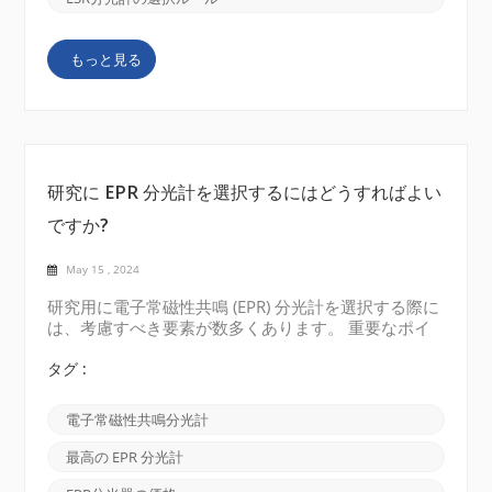
プが発生するには、スピン射影量子数 (m_s) が ±1 変
化する必要があると述べています。m_s 値は、外部
もっと見る
磁場に対する電子スピンの方向を表します。このシフ
トは、スピン反転 (平行から反平行、またはその逆) ま
たはスピン保存 (平行から平行、または反平行から反
平行) によって引き起こされ...
研究に EPR 分光計を選択するにはどうすればよい
ですか?
May 15 , 2024
研究用に電子常磁性共鳴 (EPR) 分光計を選択する際に
は、考慮すべき要素が数多くあります。 重要なポイ
ントのいくつかを以下に示します。 周波数範囲:研究
に必要な周波数範囲を決定します。EPR 分光計は、X
タグ :
バンド、Q バンド、W バンドなどのさまざまな周波
数範囲で利用できます。どちらを選択するかは、研究
電子常磁性共鳴分光計
しているサンプルの種類と必要なスペクトル分解能の
レベルによって異なります。 磁場強度:実験に必要な
最高の EPR 分光計
磁場強度を考慮してください。EPR 分光計は、0.35