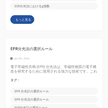
れは、電子スピンが外部磁場と相互作用する程度を表
します。g 値は、不対電子の数や軌道角運動量など、
ESR分光法におけるg係数
常磁性物質の重要な特性を決定するために一般的に使
用されます。 自由電子の場合、g 値は 2.0023 の定
もっと見る
数であり、基本的な物理特性から導出されます。ただ
し、遷移金属錯体や有機ラジカルなどのより複雑な系
では、g 値がこの標準値から逸脱する可能性がありま
す。この偏差は、スピン軌道結合や近...
EPR分光法の選択ルール
Jan 29 , 2024
電子常磁性共鳴 (EPR) 分光法は、常磁性物質の電子構
造を研究するために使用される強力な技術です。これ
は、磁場における不対電子の性質と相互作用について
の貴重な洞察を提供します。EPR 分光法の選択ルール
タグ :
は、異なるエネルギー レベル間の飛躍を許可または
禁止する条件を確立します。これらの選択ルールを理
EPR 分光計の選択ルール
解することは、データを解釈し、EPR スペクトルから
意味のある情報を抽出するために不可欠です。 EPR
EPR 分光法の選択ルール
のローテーション選択ルール 最も基本的な EPR 分光
法の選択ルールはスピン選択ルールです。電子ジャン
ESR分光計の選択ルール