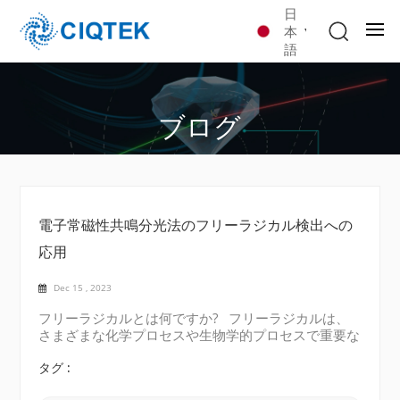
日
本
語
ブログ
電子常磁性共鳴分光法のフリーラジカル検出への
応用
Dec 15 , 2023
フリーラジカルとは何ですか? フリーラジカルは、
さまざまな化学プロセスや生物学的プロセスで重要な
役割を果たす、反応性の高い分子または原子です。彼
らの行動を理解し、その存在を検出することは、病気
タグ :
の進行、環境汚染、その他の生物学的および化学的シ