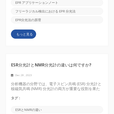
ステムとの関与を研究するために不可欠です。 イン
EPR アプリケーションノート
ターネット経由の画像 EPR分光法の原理 EPR 分光法
は、常磁性物質の不対電子の磁気特性を利用します。
フリーラジカル検出における EPR 分光法
このような物質を含むサンプルが磁場や電磁放射線に
さらされると、電子スピン遷移が発生し、エネルギー
EPR分光法の原理
の吸収または放出が起こります。これらの転移の発生
を測定することにより、常磁性物質とその環境に関す
もっと見る
る貴重な情報を得ることができます。 EPR の応用 フ
リーラジカル検出における分光学 電子常磁性共鳴
（EPR）分光法、 電子スピン共鳴（ESR） とも呼ばれ
ます。フリーラジカルなどの常磁性種を研究するため
に使...
ESR分光計とNMR分光計の違いは何ですか?
Dec 28 , 2023
分析機器の分野では、電子スピン共鳴 (ESR) 分光計と
核磁気共鳴 (NMR) 分光計の両方が重要な役割を果た
しています。同様の原理を使用しますが、2 つの手法
には大きな違いがあります。 ESR分光計: 電子スピン
タグ :
共鳴 (ESR) 分光計は、サンプル内の不対電子の挙動を
研究するために使用されます不対電子は磁気モーメン
ESRとNMRの違い
トを持っており、マイクロ波放射を使用して分析でき