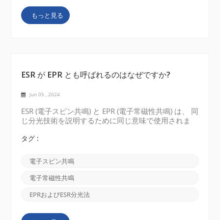
と、ユーザーは ESR 分光法を含むさまざまな科学技
もっと見る
術の価格を検索して比較できます。例には、
GlobalSpec、DirectIndustry などが含まれます。次に
例を示します。 3. 複数の見積もりをリクエストする
代...
ESR が EPR とも呼ばれるのはなぜですか?
Jun 05 , 2024
ESR (電子スピン共鳴) と EPR (電子常磁性共鳴) は、 同
じ分光技術を説明するために同じ意味で使用されま
す。 2 つの異なる名前の理由は、この分野の歴史的
発展とそれを取り巻くいくつかの興味深い物語に遡る
タグ :
ことができます。 もともと、この技術はESR (電子ス
ピン共鳴) と呼ばれていました。 20 世紀半ばに、磁
電子スピン共鳴
場における電子の挙動を研究する物理学者によって発
見されました。彼らは、特定の材料が強い磁場にさら
電子常磁性共鳴
され、電磁放射にさらされると、特定の周波数でエネ
ルギーを吸収することを観察しました。この吸収は、
EPRおよびESR分光法
磁場内で電子のスピン状態が反転し、共鳴が起こるこ
とによるものです。 この分野が成長するにつれて、