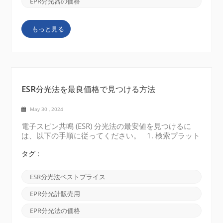
T、1.2 T、またはそれ以上など、さまざまな磁場強度
EPR分光器の価格
で動作します。電界強度が高いほどスペクトル分解能
は向上しますが、特殊な機器が必要になり、コストが
もっと見る
高くなる場合があります。 サンプル サイズと互換
性:サンプル サイズと互換性の要件を評価します。一
部の EPR 分光計は小さなサンプル サイズ向けに設計
されていますが、他の EP...
ESR分光法を最良価格で見つける方法
May 30 , 2024
電子スピン共鳴 (ESR) 分光法の最安値を見つけるに
は、以下の手順に従ってください。 1. 検索プラット
フォームを探索する 最も直接的な方法は、Google な
どの主要な検索エンジンで「電子スピン共鳴 (ESR) 分
タグ :
光法 最安値」を検索することです。安い、セール、
手頃な価格などの言葉を使用してニーズを説明する
ESR分光法ベストプライス
と、以下に示すような、認知された価格で適切なEPR
分光器を簡単に見つけることができます。 2. オンラ
EPR分光計販売用
イン B2B マーケットプレイスを探索する 科学機器を
販売するオンライン マーケットプレイスをチェック
EPR分光法の価格
してください。これらのプラットフォームを使用する