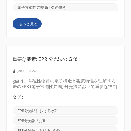
ンプル内の不対電子の磁気モーメントを揃えます。
共鳴条件: マイクロ波源は、通常はマイクロ波範囲の
電子常磁性共鳴 (EPR) の働き
特定の周波数の電磁放射を放射します。周波数は、マ
イクロ波放射のエネルギーが電子スピン状態間のエネ
もっと見る
ルギー差に相当する共鳴条件に一致するまで調整され
ます。 エネルギーの吸収: 共鳴条件が満たされる
と、不対電子はマイクロ波放射からエネルギーを吸収
し、あるスピン状態から別のスピン状態に...
重要な要素: EPR 分光法の G 値
Jan 15 , 2024
g値は、常磁性物質の電子構造と磁気特性を理解する
際のEPR (電子常磁性共鳴) 分光法において重要な役割
を果たします。今日は、 EPR 分光法の重要な要素で
ある g 値 (g ファクター)について説明します。 g 値
タグ :
は、磁場とシステム内のエネルギー レベル間のエネ
ルギー差の間の比例定数を表す無次元量です。g 値
EPR分光法におけるg値
は、磁場の存在下で電磁放射線を吸収する常磁性体の
共鳴周波数を測定することによって取得できます。こ
EPR分光器のg値
れは、電子スピンが外部磁場と相互作用する程度を表
します。g 値は、不対電子の数や軌道角運動量など、
ESR分光法におけるg係数