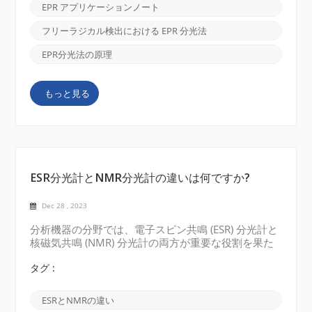
ステムとの関与を研究するために不可欠です。 イン
EPR アプリケーションノート
ターネット経由の画像 EPR分光法の原理 EPR 分光法
は、常磁性物質の不対電子の磁気特性を利用します。
フリーラジカル検出における EPR 分光法
このような物質を含むサンプルが磁場や電磁放射線に
さらされると、電子スピン遷移が発生し、エネルギー
EPR分光法の原理
の吸収または放出が起こります。これらの転移の発生
を測定することにより、常磁性物質とその環境に関す
もっと見る
る貴重な情報を得ることができます。 EPR の応用 フ
リーラジカル検出における分光学 電子常磁性共鳴
（EPR）分光法、 電子スピン共鳴（ESR） とも呼ばれ
ます。フリーラジカルなどの常磁性種を研究するため
に使...
ESR分光計とNMR分光計の違いは何ですか?
Dec 28 , 2023
分析機器の分野では、電子スピン共鳴 (ESR) 分光計と
核磁気共鳴 (NMR) 分光計の両方が重要な役割を果た
しています。同様の原理を使用しますが、2 つの手法
には大きな違いがあります。 ESR分光計: 電子スピン
タグ :
共鳴 (ESR) 分光計は、サンプル内の不対電子の挙動を
研究するために使用されます不対電子は磁気モーメン
ESRとNMRの違い
トを持っており、マイクロ波放射を使用して分析でき