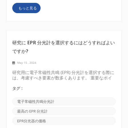
化する必要があると述べています。m_s 値は、外部
もっと見る
磁場に対する電子スピンの方向を表します。このシフ
トは、スピン反転 (平行から反平行、またはその逆) ま
たはスピン保存 (平行から平行、または反平行から反
平行) によって引き起こされ...
研究に EPR 分光計を選択するにはどうすればよい
ですか?
May 15 , 2024
研究用に電子常磁性共鳴 (EPR) 分光計を選択する際に
は、考慮すべき要素が数多くあります。 重要なポイ
ントのいくつかを以下に示します。 周波数範囲:研究
に必要な周波数範囲を決定します。EPR 分光計は、X
タグ :
バンド、Q バンド、W バンドなどのさまざまな周波
数範囲で利用できます。どちらを選択するかは、研究
電子常磁性共鳴分光計
しているサンプルの種類と必要なスペクトル分解能の
レベルによって異なります。 磁場強度:実験に必要な
最高の EPR 分光計
磁場強度を考慮してください。EPR 分光計は、0.35
T、1.2 T、またはそれ以上など、さまざまな磁場強度
EPR分光器の価格
で動作します。電界強度が高いほどスペクトル分解能