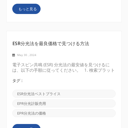
は向上しますが、特殊な機器が必要になり、コストが
もっと見る
高くなる場合があります。 サンプル サイズと互換
性:サンプル サイズと互換性の要件を評価します。一
部の EPR 分光計は小さなサンプル サイズ向けに設計
されていますが、他の EP...
ESR分光法を最良価格で見つける方法
May 30 , 2024
電子スピン共鳴 (ESR) 分光法の最安値を見つけるに
は、以下の手順に従ってください。 1. 検索プラット
フォームを探索する 最も直接的な方法は、Google な
どの主要な検索エンジンで「電子スピン共鳴 (ESR) 分
タグ :
光法 最安値」を検索することです。安い、セール、
手頃な価格などの言葉を使用してニーズを説明する
ESR分光法ベストプライス
と、以下に示すような、認知された価格で適切なEPR
分光器を簡単に見つけることができます。 2. オンラ
EPR分光計販売用
イン B2B マーケットプレイスを探索する 科学機器を
販売するオンライン マーケットプレイスをチェック
EPR分光法の価格
してください。これらのプラットフォームを使用する
と、ユーザーは ESR 分光法を含むさまざまな科学技