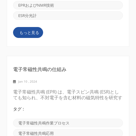
ます。ESR 分光計は、強力な磁場を使用してこれらの
EPRおよびNMR技術
電子のエネルギー レベルを分割し、電子のスピン遷
移中のエネルギーの吸収または放出を測定します。
ESR分光計
CIQTEK EPR 分光計 NMR分光計: 一方、核磁気共鳴
(NMR) 分光計は、サンプル内の原子の核スピンの研究
もっと見る
に焦点を当てています。奇数の陽子または中性子を持
つ原子核は、ゼロ以外の核スピンを持ち、小さな磁石
のように動作します。NMR 分光計は、強力な磁場と
高周波パルスを...
電子常磁性共鳴の仕組み
Jan 10 , 2024
電子常磁性共鳴 (EPR) は、電子スピン共鳴 (ESR)とし
ても知られ、不対電子を含む材料の磁気特性を研究す
るために使用される技術です。 電子常磁性共鳴がど
のように機能するかを簡単に説明します。 不対電子:
タグ :
遷移金属イオンや有機ラジカルなどの多くの物質は不
対電子を持っています。これらの不対電子は固有の磁
電子常磁性共鳴作業プロセス
気特性を持っています。 外部磁場: 強力な静磁場が
研究対象のサンプルに適用されます。この磁場は、サ
電子常磁性共鳴応用