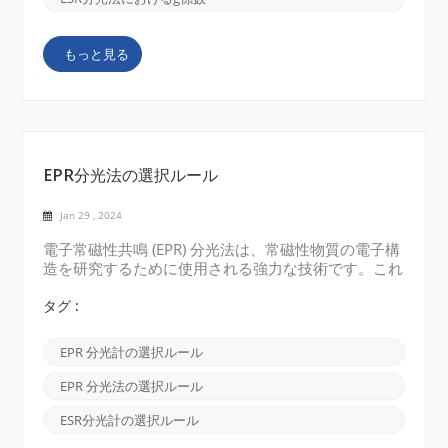
常磁性物質の重要な特性を決定するために一般的に使
用されます。 自由電子の場合、g 値は 2.0023 の定
もっと見る
数であり、基本的な物理特性から導出されます。ただ
し、遷移金属錯体や有機ラジカルなどのより複雑な系
では、g 値がこの標準値から逸脱する可能性がありま
す。この偏差は、スピン軌道結合や近...
EPR分光法の選択ルール
Jan 29 , 2024
電子常磁性共鳴 (EPR) 分光法は、常磁性物質の電子構
造を研究するために使用される強力な技術です。これ
は、磁場における不対電子の性質と相互作用について
の貴重な洞察を提供します。EPR 分光法の選択ルール
タグ :
は、異なるエネルギー レベル間の飛躍を許可または
禁止する条件を確立します。これらの選択ルールを理
EPR 分光計の選択ルール
解することは、データを解釈し、EPR スペクトルから
意味のある情報を抽出するために不可欠です。 EPR
EPR 分光法の選択ルール
のローテーション選択ルール 最も基本的な EPR 分光
法の選択ルールはスピン選択ルールです。電子ジャン
ESR分光計の選択ルール
プが発生するには、スピン射影量子数 (m_s) が ±1 変