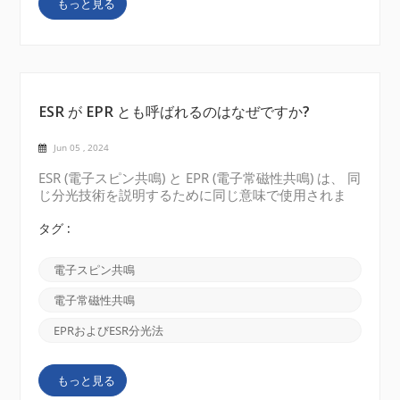
もっと見る
術の価格を検索して比較できます。例には、
GlobalSpec、DirectIndustry などが含まれます。次に
例を示します。 3. 複数の見積もりをリクエストする
代...
ESR が EPR とも呼ばれるのはなぜですか?
Jun 05 , 2024
ESR (電子スピン共鳴) と EPR (電子常磁性共鳴) は、 同
じ分光技術を説明するために同じ意味で使用されま
す。 2 つの異なる名前の理由は、この分野の歴史的
発展とそれを取り巻くいくつかの興味深い物語に遡る
タグ :
ことができます。 もともと、この技術はESR (電子ス
ピン共鳴) と呼ばれていました。 20 世紀半ばに、磁
電子スピン共鳴
場における電子の挙動を研究する物理学者によって発
見されました。彼らは、特定の材料が強い磁場にさら
電子常磁性共鳴
され、電磁放射にさらされると、特定の周波数でエネ
ルギーを吸収することを観察しました。この吸収は、
EPRおよびESR分光法
磁場内で電子のスピン状態が反転し、共鳴が起こるこ
とによるものです。 この分野が成長するにつれて、
もっと見る
研究者は常磁性種、つまり不対電子を持つ原子、分
子、イオンのスペクトルを研究し始めました。彼ら