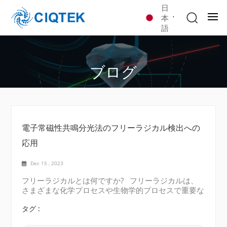
日
本
語
ブログ
電子常磁性共鳴分光法のフリーラジカル検出への
応用
Dec 15 , 2023
フリーラジカルとは何ですか? フリーラジカルは、
さまざまな化学プロセスや生物学的プロセスで重要な
役割を果たす、反応性の高い分子または原子です。彼
らの行動を理解し、その存在を検出することは、病気
タグ :
の進行、環境汚染、その他の生物学的および化学的シ