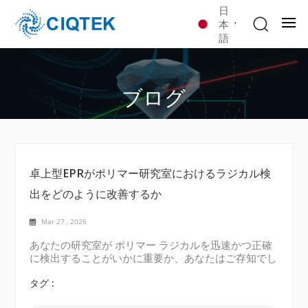
日
本
語
ブログ
卓上型EPRがポリマー研究室におけるラジカル検
出をどのように改善するか
Mar 27 , 2026
あなたの研究室が ポリマー ラジカルを迅速かつ正確
に検出することがいかに重要か、あなたはご存知でし
ょう。 フリーラジカル ポリマーの安定性、老化、酸
化、架橋において大きな役割を果たす。しかし、従来
タグ :
のEPRシステムは複雑で高価であり、設置場所も広い