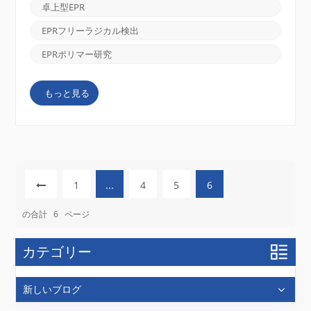
ため、日常的な分析には使いにくい。 卓上型EPRシス
卓上型EPR
テム のように CIQTEK EPR200M これらのシステム
は、ポリマー研究のあり方を変革しつつあります。特
EPRフリーラジカル検出
殊な極低温剤や長時間のトレーニングを必要とせず、
迅速、簡単、かつ信頼性の高いラジカル検出を実験台
EPRポリマー研究
で実現します。効率性、スペース、再現性が重要なヨ
ーロッパの多くのポリマー研究室では、これらのシス
もっと見る
テムがますます人気を集めています。 ポリマー研究
においてラジカル検出が重要な理由 ポリマーは、工
業材料から包装材、医療機器に至るまで、あらゆる場
所で使用されています。これらの材料にフリーラジカ
ルがどの...
1
...
4
5
6
の合計
6
ページ
カテゴリー
新しいブログ