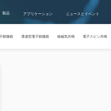
アプリケーション
ニュースとイベント
製品
子顕微鏡
透過型電子顕微鏡
核磁気共鳴
電子スピン共鳴