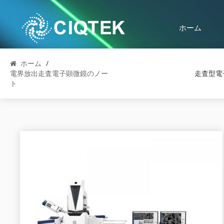
ホーム
ホーム
/
電界放出走査電子顕微鏡のノー
走査型電
ト