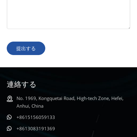
提出する
連絡する
No. 1969, Kongquetai Road, High-tech Zone, Hefei,
Anhui, China
+8615156059133
+8613083191369