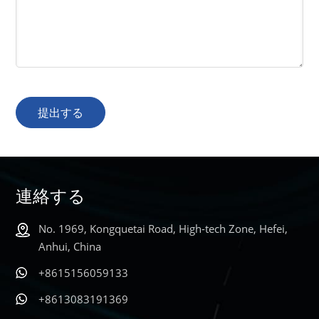
提出する
連絡する
No. 1969, Kongquetai Road, High-tech Zone, Hefei,
Anhui, China
+8615156059133
+8613083191369