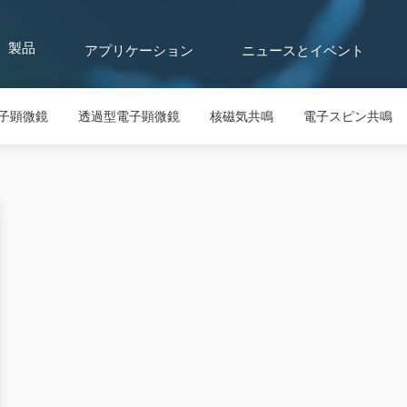
アプリケーション
ニュースとイベント
製品
子顕微鏡
透過型電子顕微鏡
核磁気共鳴
電子スピン共鳴