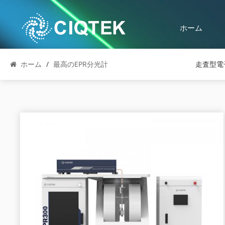
ホーム
ホーム
/
最高のEPR分光計
走査型電